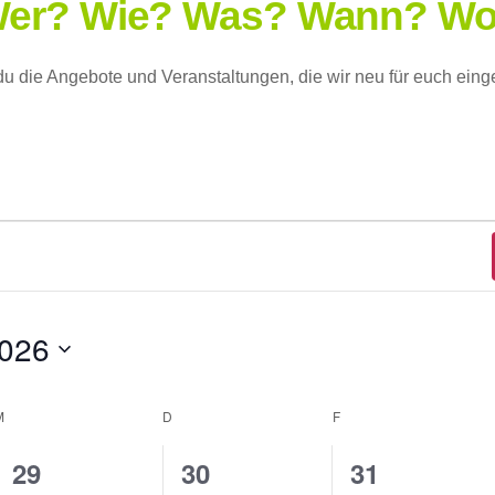
er? Wie? Was? Wann? W
 du die Angebote und Veranstaltungen, die wir neu für euch einge
gen
2026
M
MITTWOCH
D
DONNERSTAG
F
FREITAG
0
2
3
29
30
31