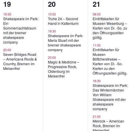
2
3
5
19
20
21
gen,
Veranstaltungen,
Veranstaltungen,
Veranstaltu
19:30
10:00
08:00
Shakespeare im Park:
Truhe 24 – Second
Eintrittskarten für
Ein
Hand in Kattenturm
Museen Weserburg –
Sommernachtstraum
Karten von Di. -So. zu
19:30
mit der bremer
den Öffnungszeiten
Shakespeare im Park:
shakespeare
gültig.
Maria Stuart mit der
company
bremer shakespeare
11:00
company
Eintrittskarten für
20:00
Seven Bridges Road
Museen
20:00
– Americana Roots &
Böttcherstrasse –
Magic & Medicine –
Country, Bremen im
Karten von Di. -So.
Progressive Rock,
Meisenfrei
Karten zu den
Oldenburg im
Öffnungszeiten gültig.
Meisenfrei
18:30
Shakespeare im Park:
Das Wintermärchen
Von William
Shakespeare mit der
shakespeare
company
21:00
Melrock – American
Rock, Bremen im
Meisenfrei