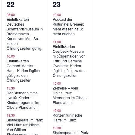
5
6
22
23
ngen,
Veranstaltungen,
Veranstaltungen,
08:00
10:00
Eintrittskarten
Podcast der
Deutsches
Kulturtafel Bremen:
Schifffahrtsmuseum in
Mehr wissen heißt
Bremerhaven –
mehr erleben
Karten von Mo. -So.
11:00
zu den
Eintrittskarten
Öffnungszeiten gültig.
Overbeck-Museum
mit Ölgemälden von
10:00
Eintrittskarten
Fritz und Hermine
Gerhard-Marcks-
Overbeck. Karten
Haus. Karten täglich
täglich gültig zu den
gültig zu den
Öffnungszeiten
Öffnungszeiten
15:00
Zeitreise – Vom
13:30
Der Sternenhimmel
Urknall zum
live für Kinder –
Menschen im Olbers-
Kinderprogramm im
Planetarium
Olbers-Planetarium
19:00
Konzert für irische
19:30
Shakespeare im Park:
Harfe im Kunz
Viel Lärm um Nichts
19:30
Von William
Shakespeare im Park:
Shakespeare mit der