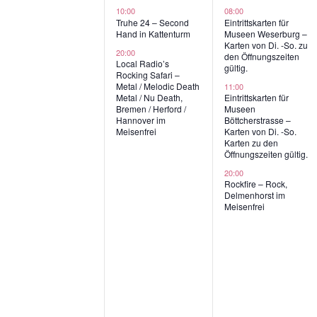
gen,
V
Veranstaltungen,
Veranstaltu
10:00
08:00
Truhe 24 – Second
Eintrittskarten für
e
Hand in Kattenturm
Museen Weserburg –
Karten von Di. -So. zu
r
20:00
den Öffnungszeiten
Local Radio’s
gültig.
Rocking Safari –
a
Metal / Melodic Death
11:00
Metal / Nu Death,
Eintrittskarten für
n
Bremen / Herford /
Museen
Hannover im
Böttcherstrasse –
s
Meisenfrei
Karten von Di. -So.
Karten zu den
t
Öffnungszeiten gültig.
a
20:00
Rockfire – Rock,
Delmenhorst im
l
Meisenfrei
t
u
n
g