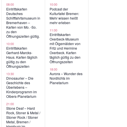
ngen,
Veranstaltungen,
Veranstaltungen,
08:00
10:00
Eintrittskarten
Podcast der
Deutsches
Kulturtafel Bremen:
Schifffahrtsmuseum in
Mehr wissen heißt
Bremerhaven –
mehr erleben
Karten von Mo. -So.
11:00
zu den
Eintrittskarten
Öffnungszeiten gültig.
Overbeck-Museum
mit Ölgemälden von
10:00
Eintrittskarten
Fritz und Hermine
Gerhard-Marcks-
Overbeck. Karten
Haus. Karten täglich
täglich gültig zu den
gültig zu den
Öffnungszeiten
Öffnungszeiten
18:00
Aurora – Wunder des
13:30
Dinosaurier – Die
Nordlichts im
Geschichte des
Planetarium
Überlebens –
Kinderprogramm im
Olbers-Planetarium
21:00
Stone Deaf – Hard
Rock, Stoner & Metal /
Stoner Rock / Stoner
Metal, Bremen /
Hamburg im