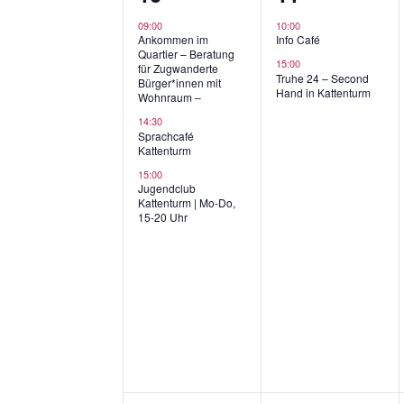
Veranstaltungen,
Veranstaltun
l
09:00
10:00
Ankommen im
Info Café
t
Quartier – Beratung
15:00
für Zugwanderte
u
Truhe 24 – Second
Bürger*innen mit
Hand in Kattenturm
n
Wohnraum –
g
14:30
Sprachcafé
e
Kattenturm
n
15:00
S
Jugendclub
Kattenturm | Mo-Do,
c
15-20 Uhr
h
l
ü
s
s
e
l
w