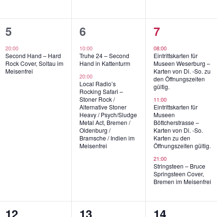
e
n
1
2
3
5
6
7
,
gen,
Veranstaltung,
Veranstaltungen,
Veranstaltu
20:00
10:00
08:00
Second Hand – Hard
Truhe 24 – Second
Eintrittskarten für
Rock Cover, Soltau im
Hand in Kattenturm
Museen Weserburg –
Meisenfrei
Karten von Di. -So. zu
20:00
den Öffnungszeiten
Local Radio’s
gültig.
Rocking Safari –
Stoner Rock /
11:00
Alternative Stoner
Eintrittskarten für
Heavy / Psych/Sludge
Museen
Metal Act, Bremen /
Böttcherstrasse –
Oldenburg /
Karten von Di. -So.
Bramsche / Indien im
Karten zu den
Meisenfrei
Öffnungszeiten gültig.
21:00
Stringsteen – Bruce
Springsteen Cover,
Bremen im Meisenfrei
1
2
3
12
13
14