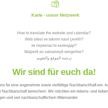
Karte - unser Netzwerk
How to translate the website and calendar?
Web sitesi ve takvim nasıl çevrilir?
як перекласти календар?
Malperê an salnameyê wergerîne?
ترجمة الموقع والتقويم
Wir sind für euch da!
uns für eine angenehme sowie vielfältige Nachbarschhaft ein. I
er Nachbarschaft bereichern. Wir möchten ein lebens- und lieben
ngen und viel nachbarschaftlichem Miteinander.