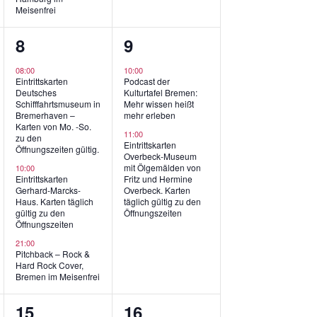
Meisenfrei
3
2
8
9
ngen,
Veranstaltungen,
Veranstaltungen,
08:00
10:00
Eintrittskarten
Podcast der
Deutsches
Kulturtafel Bremen:
Schifffahrtsmuseum in
Mehr wissen heißt
Bremerhaven –
mehr erleben
Karten von Mo. -So.
11:00
zu den
Eintrittskarten
Öffnungszeiten gültig.
Overbeck-Museum
mit Ölgemälden von
10:00
Eintrittskarten
Fritz und Hermine
Gerhard-Marcks-
Overbeck. Karten
Haus. Karten täglich
täglich gültig zu den
gültig zu den
Öffnungszeiten
Öffnungszeiten
21:00
Pitchback – Rock &
Hard Rock Cover,
Bremen im Meisenfrei
4
3
15
16