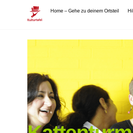
Skip
Home – Gehe zu deinem Ortsteil
Hi
to
content
Kattenturm
Kattenturm