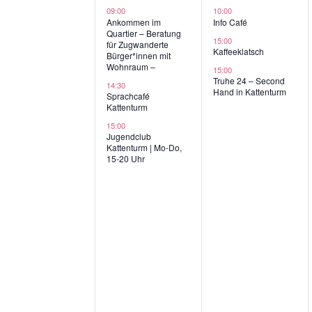
m
Veranstaltungen,
Veranstaltun
ü
09:00
10:00
Veranstaltungen
w
Ankommen im
Info Café
s
Quartier – Beratung
ä
15:00
s
für Zugwanderte
Kaffeeklatsch
Bürger*innen mit
h
e
Wohnraum –
15:00
l
l
Truhe 24 – Second
14:30
Hand in Kattenturm
e
Sprachcafé
w
Kattenturm
n
o
15:00
.
r
Jugendclub
Kattenturm | Mo-Do,
t
15-20 Uhr
e
i
n
g
e
b
e
n