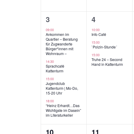
.
S
4
3
3
4
u
c
Veranstaltungen,
Veranstaltun
09:00
10:00
h
Ankommen im
Info Café
Quartier – Beratung
e
15:00
für Zugwanderte
`Polzin-Stunde´
n
Bürger*innen mit
Wohnraum –
15:00
a
Truhe 24 – Second
14:30
c
Hand in Kattenturm
Sprachcafé
Kattenturm
h
15:00
V
Jugendclub
e
Kattenturm | Mo-Do,
15-20 Uhr
r
18:00
a
“Heinz Erhardt…Das
n
Wichtigste im Dasein”
im Literaturkeller
s
t
3
2
10
11
a