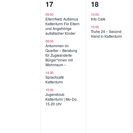
4
2
17
18
o
Veranstaltungen,
Veranstaltun
r
09:00
10:00
ElternNetz Autismus
Info Café
t
Kattenturm Für Eltern
15:00
und Angehörige
.
Truhe 24 – Second
autistischer Kinder
Hand in Kattenturm
09:00
Ankommen im
Quartier – Beratung
für Zugwanderte
Bürger*innen mit
Wohnraum –
14:30
Sprachcafé
Kattenturm
15:00
Jugendclub
Kattenturm | Mo-Do,
15-20 Uhr