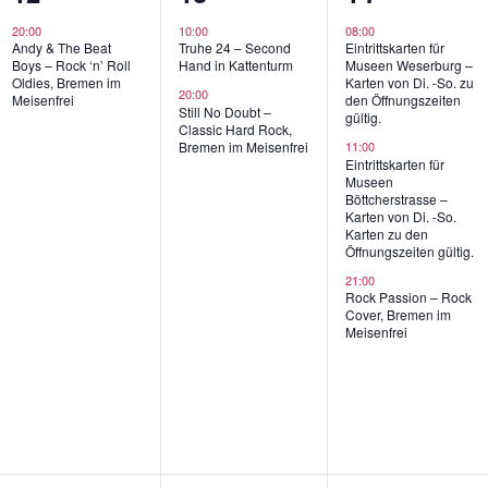
gen,
Veranstaltung,
Veranstaltungen,
Veranstaltu
20:00
10:00
08:00
Andy & The Beat
Truhe 24 – Second
Eintrittskarten für
Boys – Rock ‘n’ Roll
Hand in Kattenturm
Museen Weserburg –
Oldies, Bremen im
Karten von Di. -So. zu
20:00
Meisenfrei
den Öffnungszeiten
Still No Doubt –
gültig.
Classic Hard Rock,
Bremen im Meisenfrei
11:00
Eintrittskarten für
Museen
Böttcherstrasse –
Karten von Di. -So.
Karten zu den
Öffnungszeiten gültig.
21:00
Rock Passion – Rock
Cover, Bremen im
Meisenfrei