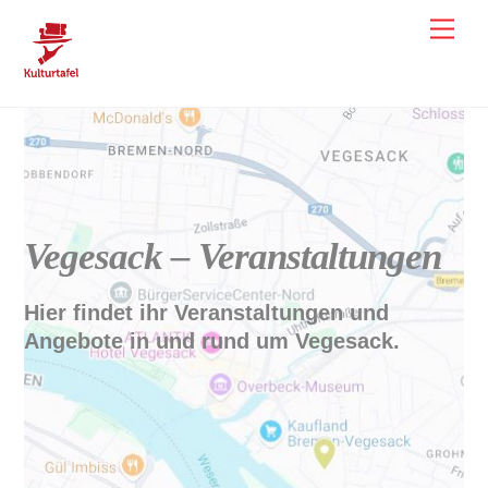
Skip
Men
to
content
Vegesack Veranstaltungen
Vegesack – Veranstaltungen
Hier findet ihr Veranstaltungen und
Angebote in und rund um Vegesack.