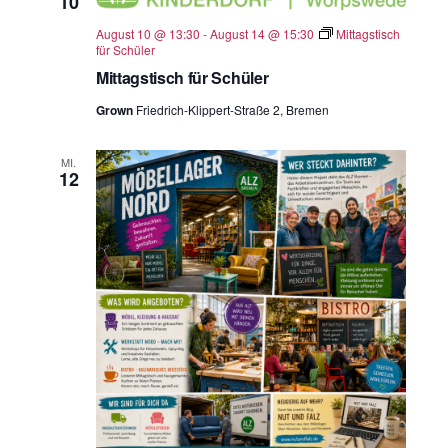
10
August 10 @ 13:30
-
August 14 @ 15:30
Mittagstisch
für Schüler
Mittagstisch für Schüler
Grown
Friedrich-Klippert-Straße 2, Bremen
MI.
12