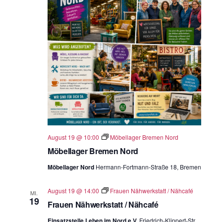
August 19 @ 10:00
Möbellager Bremen Nord
Möbellager Bremen Nord
Möbellager Nord
Hermann-Fortmann-Straße 18, Bremen
August 19 @ 14:00
Frauen Nähwerkstatt / Nähcafé
MI.
19
Frauen Nähwerkstatt / Nähcafé
Einsatzstelle Leben im Nord e.V.
Friedrich-Klippert-Str.