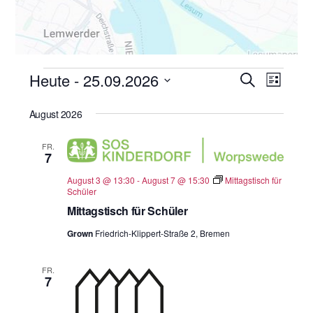
Veranstaltungen
Heute
 - 
25.09.2026
Veranstal
Veran
S
L
u
i
Ansic
D
Suche
c
s
August 2026
h
a
Navig
und
t
e
e
t
Ansichten
FR.
u
7
Navigatio
m
August 3 @ 13:30
-
August 7 @ 15:30
Mittagstisch für
w
Schüler
ä
Mittagstisch für Schüler
h
Grown
Friedrich-Klippert-Straße 2, Bremen
l
e
FR.
7
n
.