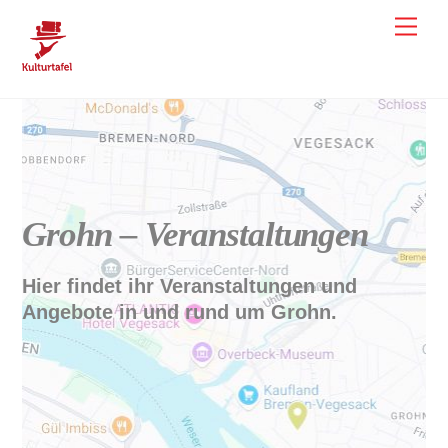
Skip
Men
to
content
Grohn Veranstaltungen
Grohn – Veranstaltungen
Hier findet ihr Veranstaltungen und
Angebote in und rund um Grohn.