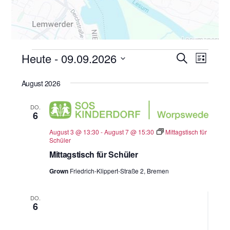
Veranstaltungen
Heute
 - 
09.09.2026
Veranstal
Veran
S
L
u
i
Ansic
D
Suche
c
s
August 2026
h
a
Navig
und
t
e
e
t
Ansichten
DO.
u
6
Navigatio
m
August 3 @ 13:30
-
August 7 @ 15:30
Mittagstisch für
w
Schüler
ä
Mittagstisch für Schüler
h
Grown
Friedrich-Klippert-Straße 2, Bremen
l
e
DO.
6
n
.