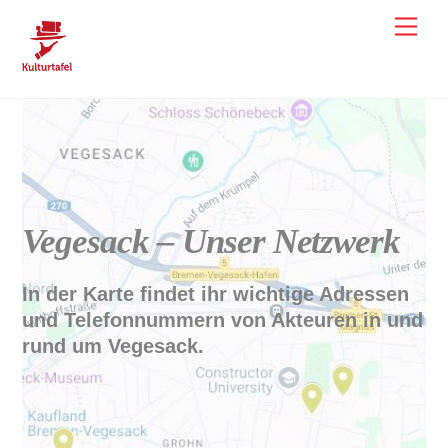
Skip
Men
to
content
Vegesack & Umgebung –
Karte
Vegesack – Unser Netzwerk
In der Karte findet ihr wichtige Adressen
und Telefonnummern von Akteuren in und
rund um Vegesack.