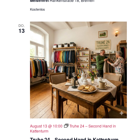
Meisenfrei
Hankenstraße 18, Bremen
Kostenlos
DO.
13
August 13 @ 10:00
Truhe 24 – Second Hand in
Kattenturm
Truhe 24 – Second Hand in Kattenturm