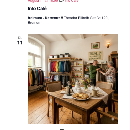
August 11 @ 10:00
Info Café
Info Café
freiraum - Kattentreff
Theodor-Billroth-Straße 129,
Bremen
DI.
11