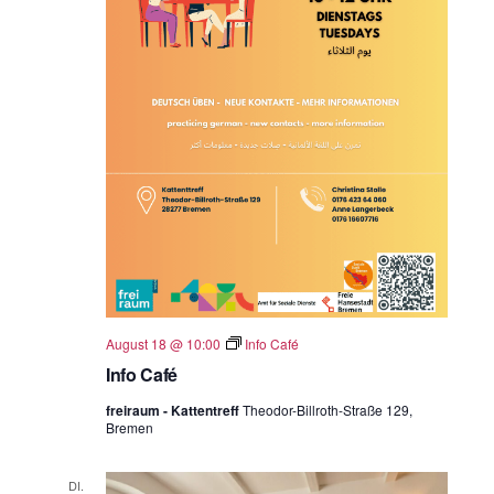
August 18 @ 10:00
Info Café
Info Café
freiraum - Kattentreff
Theodor-Billroth-Straße 129,
Bremen
DI.