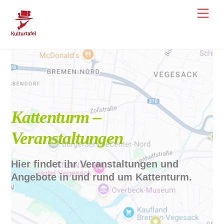
Skip
Men
to
content
Kattenturm Veranstaltungen
Kattenturm –
Veranstaltungen
Hier findet ihr Veranstaltungen und
Angebote in und rund um Kattenturm.