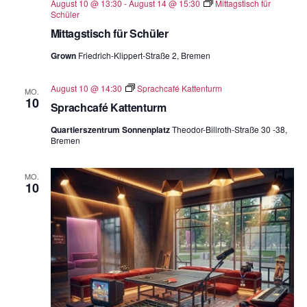
August 10 @ 13:30
-
August 14 @ 15:30
Mittagstisch für
Schüler
Mittagstisch für Schüler
Grown
Friedrich-Klippert-Straße 2, Bremen
August 10 @ 14:30
Sprachcafé Kattenturm
MO.
10
Sprachcafé Kattenturm
Quartierszentrum Sonnenplatz
Theodor-Billroth-Straße 30 -38,
Bremen
MO.
10