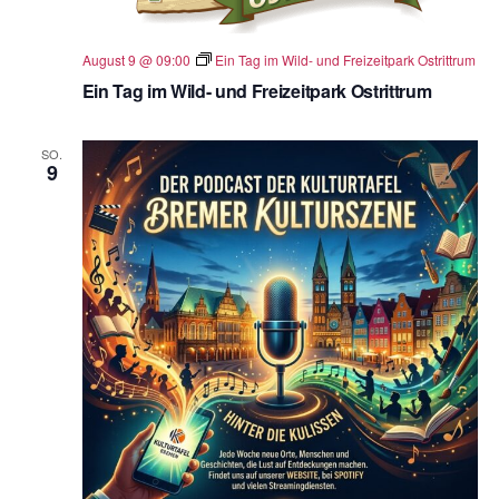
n
.
August 9 @ 09:00
Ein Tag im Wild- und Freizeitpark Ostrittrum
Ein Tag im Wild- und Freizeitpark Ostrittrum
SO.
9