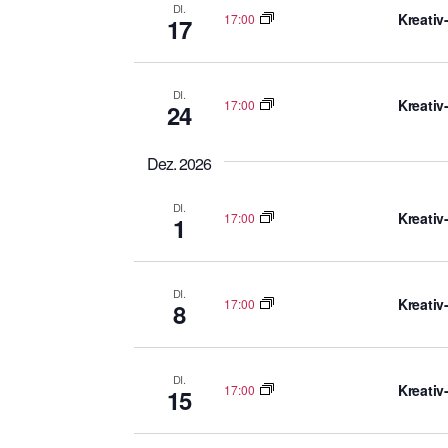
s
DI.
Kreativ
17:00
17
e
l
w
DI.
Kreativ
17:00
24
o
r
t
Dez. 2026
.
DI.
Kreativ
17:00
1
DI.
Kreativ
17:00
8
DI.
Kreativ
17:00
15