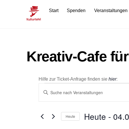
Skip
Start
Spenden
Veranstaltungen
to
content
Kreativ-Cafe fü
Hilfe zur Ticket-Anfrage finden sie
hier
:
Veranstaltun
Veranstaltungen
B
i
Suche
t
t
Heute
 - 
04.
und
Heute
e
D
S