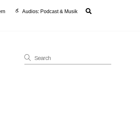
Search
ern
Audios: Podcast & Musik
ung
-
n