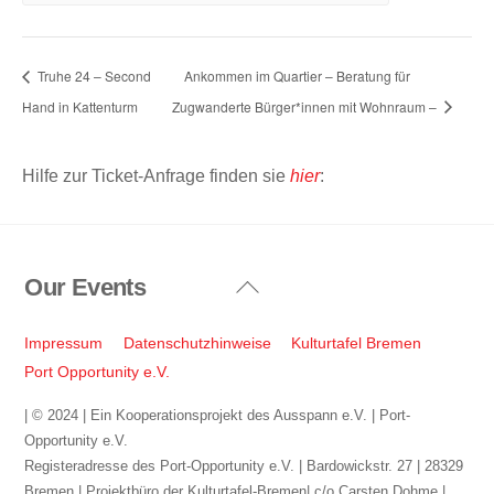
Truhe 24 – Second
Ankommen im Quartier – Beratung für
Hand in Kattenturm
Zugwanderte Bürger*innen mit Wohnraum –
Hilfe zur Ticket-Anfrage finden sie
hier
:
Our Events
Back
To
Top
Impressum
Datenschutzhinweise
Kulturtafel Bremen
Port Opportunity e.V.
| © 2024 | Ein Kooperationsprojekt des Ausspann e.V. | Port-
Opportunity e.V.
Registeradresse des Port-Opportunity e.V. | Bardowickstr. 27 | 28329
Bremen | Projektbüro der Kulturtafel-Bremen| c/o Carsten Dohme |