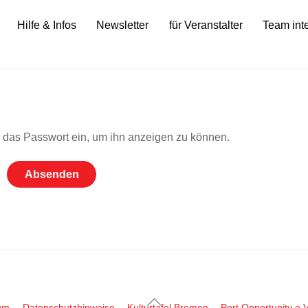
Hilfe & Infos
Newsletter
für Veranstalter
Team int
en das Passwort ein, um ihn anzeigen zu können.
Back
um
Datenschutzhinweise
Kulturtafel Bremen
Port Opportunity e.V