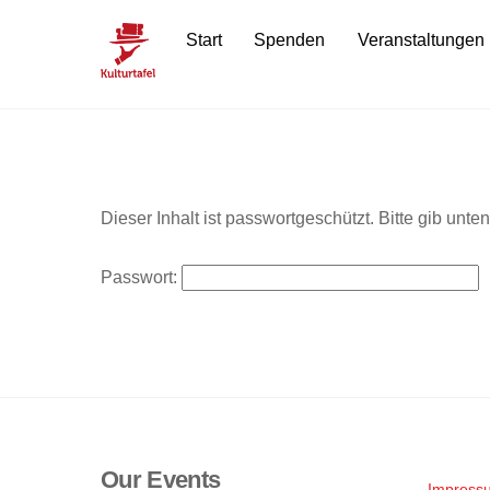
Skip
Start
Spenden
Veranstaltungen
to
content
Dieser Inhalt ist passwortgeschützt. Bitte gib unt
Passwort:
Our Events
Impress