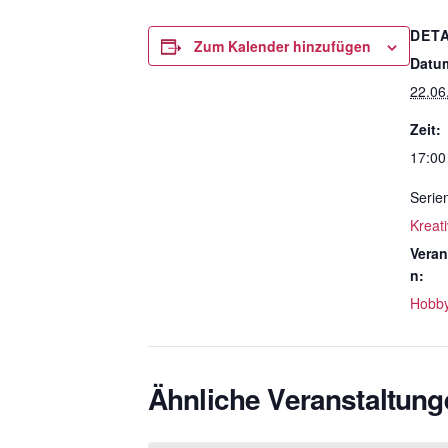
DETA
Zum Kalender hinzufügen
Datu
22.06
Zeit:
17:00
Serie
Kreat
Veran
n:
Hobb
Ähnliche Veranstaltung