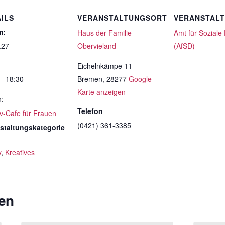
ILS
VERANSTALTUNGSORT
VERANSTAL
m:
Haus der Familie
Amt für Soziale
.27
Obervieland
(AfSD)
Eichelnkämpe 11
 - 18:30
Bremen
,
28277
Google
Karte anzeigen
n:
Telefon
iv-Cafe für Frauen
(0421) 361-3385
staltungskategorie
y
,
Kreatives
en