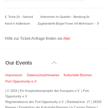
Truhe 24 – Second
Ankommen im Quartier – Beratung für
Hand in Kattenturm
Zugwanderte Bürger*innen mit Wohnraum –
Hilfe zur Ticket-Anfrage finden sie
hier
:
Our Events
Back
To
Top
Impressum
Datenschutzhinweise
Kulturtafel Bremen
Port Opportunity e.V.
| © 2024 | Ein Kooperationsprojekt des Ausspann e.V. | Port-
Opportunity e.V.
Registeradresse des Port-Opportunity e.V. | Bardowickstr. 27 | 28329
Bremen | Projektbüro der Kulturtafel-Bremen| c/o Carsten Dohme |