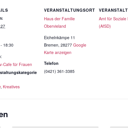
ILS
VERANSTALTUNGSORT
VERANSTAL
m:
Haus der Familie
Amt für Soziale
.27
Obervieland
(AfSD)
Eichelnkämpe 11
 - 18:30
Bremen
,
28277
Google
Karte anzeigen
n:
Telefon
iv-Cafe für Frauen
(0421) 361-3385
staltungskategorie
y
,
Kreatives
en