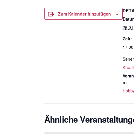
DETA
Zum Kalender hinzufügen
Datu
26.01
Zeit:
17:00
Serie
Kreat
Veran
n:
Hobb
Ähnliche Veranstaltung