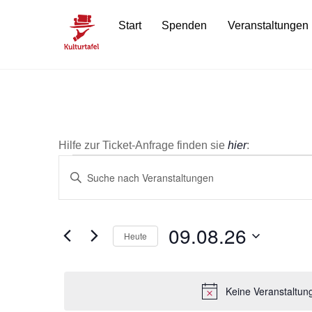
Skip
Start
Spenden
Veranstaltungen
to
content
Hilfe zur Ticket-Anfrage finden sie
hier
:
Veranstaltunge
Veranstaltungen
B
i
Suche
für
t
t
09.08.26
und
Heute
e
09.08.26
D
Ansichten,
S
a
c
Keine Veranstaltun
t
Navigation
h
u