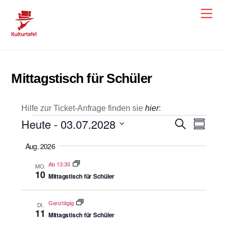
Skip
Men
to
content
Mittagstisch für Schüler
Hilfe zur Ticket-Anfrage finden sie
hier
:
Veranstaltungen
Heute
 - 
03.07.2028
Veranstal
Veran
S
Z
u
u
Ansic
D
Suche
c
Aug. 2026
s
h
a
Navig
und
a
e
Ab 13:30
m
t
MO.
Ansichten
10
m
Mittagstisch für Schüler
u
e
Navigatio
m
n
f
Ganztägig
a
DI.
a
11
Mittagstisch für Schüler
u
s