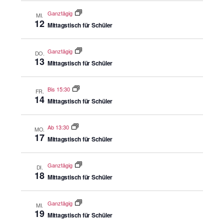
s
s
u
Ganztägig
MI.
w
n
12
Mittagstisch für Schüler
g
ä
h
Ganztägig
DO.
l
13
Mittagstisch für Schüler
e
n
Bis 15:30
FR.
.
14
Mittagstisch für Schüler
Ab 13:30
MO.
17
Mittagstisch für Schüler
Ganztägig
DI.
18
Mittagstisch für Schüler
Ganztägig
MI.
19
Mittagstisch für Schüler