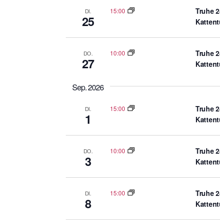
Truhe 2
15:00
g
DI.
25
Katten
e
b
e
Truhe 2
10:00
DO.
27
n
Katten
.
Sep. 2026
S
u
Truhe 2
15:00
DI.
c
1
Katten
h
e
Truhe 2
10:00
DO.
n
3
Katten
a
c
h
Truhe 2
15:00
DI.
8
V
Katten
e