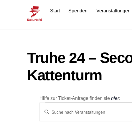
Skip
Start
Spenden
Veranstaltungen
to
content
Truhe 24 – Sec
Kattenturm
Hilfe zur Ticket-Anfrage finden sie
hier
:
Veranstaltun
Veranstaltungen
B
i
Suche
t