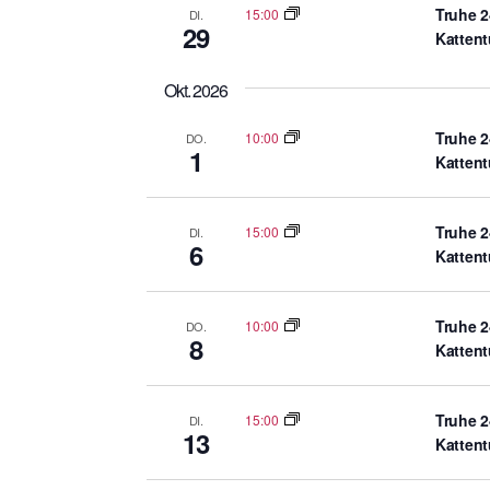
ü
Truhe 2
15:00
DI.
29
Katten
s
s
Okt. 2026
e
l
Truhe 2
10:00
DO.
1
w
Katten
o
r
Truhe 2
15:00
DI.
t
6
Katten
.
Truhe 2
10:00
DO.
8
Katten
Truhe 2
15:00
DI.
13
Katten