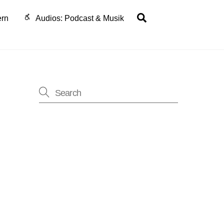
Search
ern
Audios: Podcast & Musik
ung
-
n