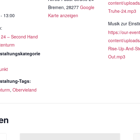
content/uploads
Bremen
,
28277
Google
Truhe-24.mp3
 - 13:00
Karte anzeigen
Musik zur Eins
n:
https://our-even
 24 – Second Hand
content/uploads
ttenturm
Rise-Up-And-St
staltungskategorie
Out.mp3
unkt
staltung-Tags:
nturm
,
Obervieland
en