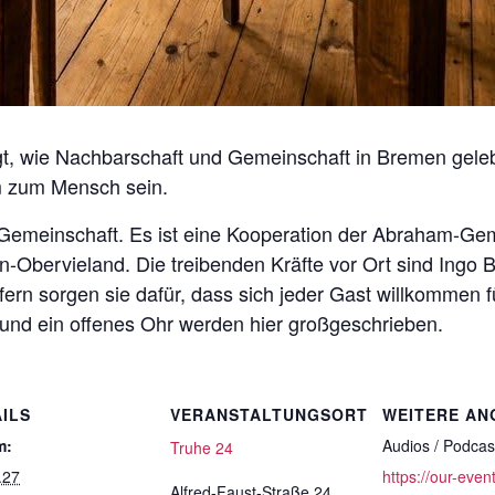
eigt, wie Nachbarschaft und Gemeinschaft in Bremen gele
m zum Mensch sein.
ke Gemeinschaft. Es ist eine Kooperation der Abraham-
bervieland. Die treibenden Kräfte vor Ort sind Ingo Br
ern sorgen sie dafür, dass sich jeder Gast willkommen füh
nd ein offenes Ohr werden hier großgeschrieben.
ILS
VERANSTALTUNGSORT
WEITERE AN
m:
Audios / Podcas
Truhe 24
.27
https://our-even
Alfred-Faust-Straße 24