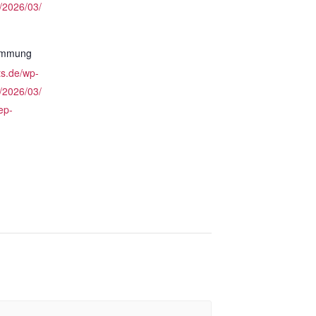
/2026/03/
timmung
ts.de/wp-
/2026/03/
ep-