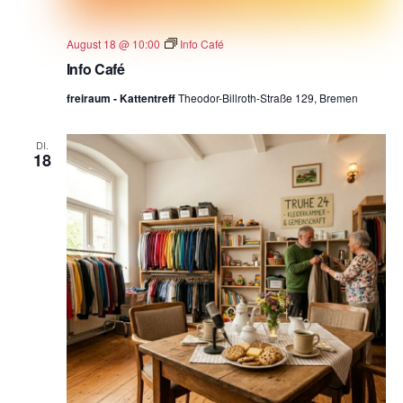
August 18 @ 10:00
Info Café
Info Café
freiraum - Kattentreff
Theodor-Billroth-Straße 129, Bremen
DI.
18