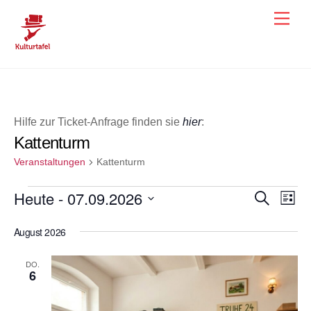
Skip
Men
to
content
Hilfe zur Ticket-Anfrage finden sie
hier
:
Kattenturm
Veranstaltungen
Kattenturm
Veranstaltungen
Heute
 - 
07.09.2026
Veranst
Ver
S
L
u
i
Ans
D
Suche
c
s
August 2026
h
a
Nav
und
t
e
e
t
Ansicht
DO.
u
6
Navigat
m
w