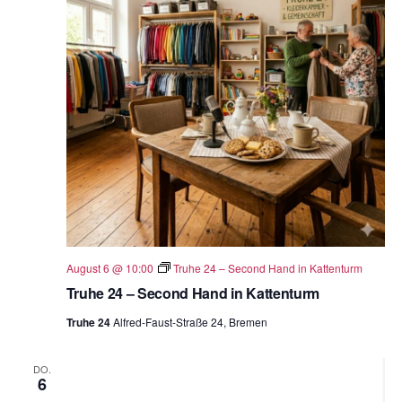
ä
h
l
e
n
.
August 6 @ 10:00
Truhe 24 – Second Hand in Kattenturm
Truhe 24 – Second Hand in Kattenturm
Truhe 24
Alfred-Faust-Straße 24, Bremen
DO.
6