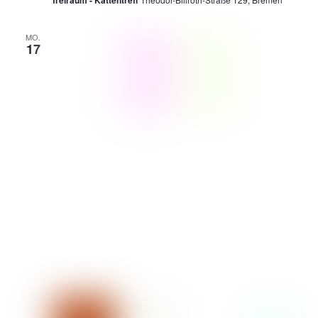
freiraum - Kattentreff
MO.
17