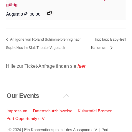
gültig.
August 8 @ 08:00
Antigone von Roland Schimmelpfennig nach
TippTapp Baby-Treff
Sophokles im Statt-Theater-Vegesack
Kattenturm
Hilfe zur Ticket-Anfrage finden sie
hier
:
Our Events
Back
To
Top
Impressum
Datenschutzhinweise
Kulturtafel Bremen
Port Opportunity e.V.
| © 2024 | Ein Kooperationsprojekt des Ausspann e.V. | Port-