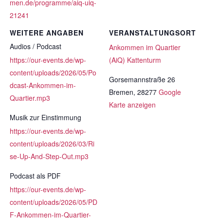
men.de/programme/aiq-uiq-
21241
WEITERE ANGABEN
VERANSTALTUNGSORT
Audios / Podcast
Ankommen im Quartier
https://our-events.de/wp-
(AiQ) Kattenturm
content/uploads/2026/05/Po
Gorsemannstraße 26
dcast-Ankommen-im-
Bremen
,
28277
Google
Quartier.mp3
Karte anzeigen
Musik zur Einstimmung
https://our-events.de/wp-
content/uploads/2026/03/Ri
se-Up-And-Step-Out.mp3
Podcast als PDF
https://our-events.de/wp-
content/uploads/2026/05/PD
F-Ankommen-im-Quartier-