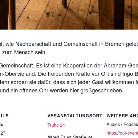
eigt, wie Nachbarschaft und Gemeinschaft in Bremen gele
m zum Mensch sein.
ke Gemeinschaft. Es ist eine Kooperation der Abraham-
bervieland. Die treibenden Kräfte vor Ort sind Ingo Br
ern sorgen sie dafür, dass sich jeder Gast willkommen füh
nd ein offenes Ohr werden hier großgeschrieben.
ILS
VERANSTALTUNGSORT
WEITERE AN
m:
Audios / Podcas
Truhe 24
.27
https://our-even
Alfred-Faust-Straße 24