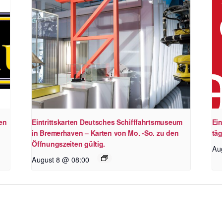
en
Eintrittskarten Deutsches Schifffahrtsmuseum
Ein
in Bremerhaven – Karten von Mo. -So. zu den
täg
Öffnungszeiten gültig.
Au
August 8 @ 08:00