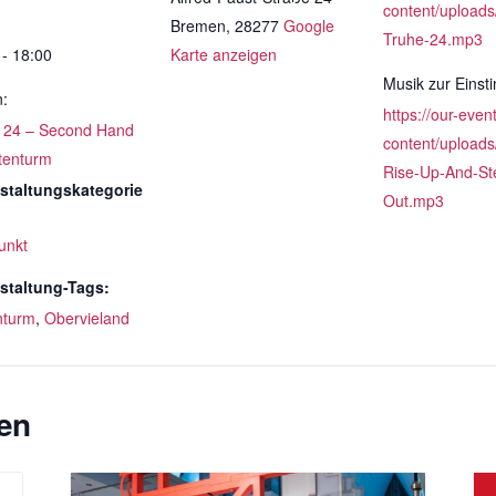
content/uploads
Bremen
,
28277
Google
Truhe-24.mp3
 - 18:00
Karte anzeigen
Musik zur Eins
n:
https://our-even
 24 – Second Hand
content/uploads
ttenturm
Rise-Up-And-St
staltungskategorie
Out.mp3
unkt
staltung-Tags:
nturm
,
Obervieland
en