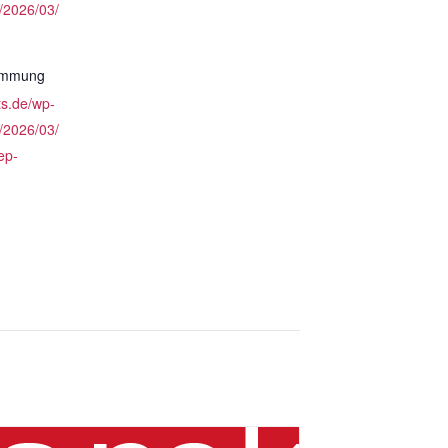
/2026/03/
timmung
ts.de/wp-
/2026/03/
ep-