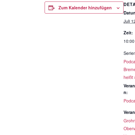
DETA
Zum Kalender hinzufügen
Datu
Juli 1
Zeit:
10:00
Serie
Podcas
Breme
heißt
Veran
n:
Podca
Veran
Groh
Oberv