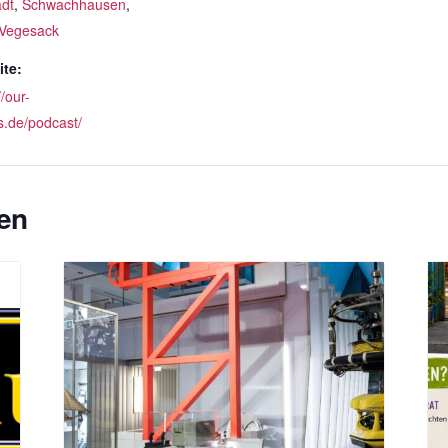
adt
,
Schwachhausen
,
Vegesack
te:
//our-
s.de/podcast/
en