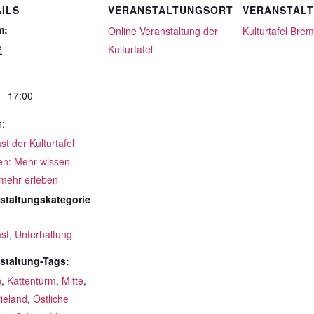
ILS
VERANSTALTUNGSORT
VERANSTAL
m:
Online Veranstaltung der
Kulturtafel Bre
2
Kulturtafel
 - 17:00
n:
t der Kulturtafel
n: Mehr wissen
 mehr erleben
staltungskategorie
st
,
Unterhaltung
staltung-Tags:
n
,
Kattenturm
,
Mitte
,
ieland
,
Östliche