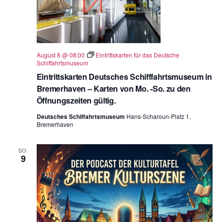
ä
h
l
e
August 8 @ 08:00
Eintrittskarten für das Deutsche
n
Schiffahrtsmuseum
Eintrittskarten Deutsches Schifffahrtsmuseum in
.
Bremerhaven – Karten von Mo. -So. zu den
Öffnungszeiten gültig.
Deutsches Schiffahrtsmuseum
Hans-Scharoun-Platz 1,
Bremerhaven
SO.
9