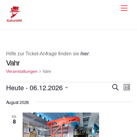
Skip
Men
to
content
Hilfe zur Ticket-Anfrage finden sie
hier
:
Vahr
Veranstaltungen
Vahr
Veranstaltungen
Heute
 - 
06.12.2026
Veranst
Ver
S
L
u
i
Ans
D
Suche
c
s
August 2026
h
a
Nav
und
t
e
e
t
Ansicht
SA.
u
8
Navigat
m
w