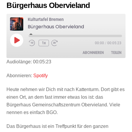
Bürgerhaus Obervieland
Kulturtafel Bremen
Bürgerhaus Obervieland
Play
1x
00:00
/
00:05:23
Episode
ABONNIEREN
TEILEN
Audiolänge: 00:05:23
TEILEN
Spotify
Abonnieren:
Spotify
RSS FEED
LINK
Heute nehmen wir Dich mit nach Kattenturm. Dort gibt es
einen Ort, an dem fast immer etwas los ist: das
Bürgerhaus Gemeinschaftszentrum Obervieland. Viele
nennen es einfach BGO.
EMBED
Das Bürgerhaus ist ein Treffpunkt für den ganzen