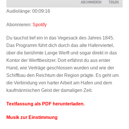
ABONNIEREN
TEILEN
Audiolänge: 00:09:16
TEILEN
Spotify
Abonnieren:
Spotify
RSS FEED
LINK
Du tauchst tief ein in das Vegesack des Jahres 1845.
Das Programm führt dich durch das alte Hafenviertel,
über die berühmte Lange Werft und sogar direkt in das
Kontor der Werftbesitzer. Dort erfährst du aus erster
Hand, wie Verträge geschlossen wurden und wie der
EMBED
Schiffbau den Reichtum der Region prägte. Es geht um
die Verbindung von harter Arbeit am Hafen und dem
kaufmännischen Geist der damaligen Zeit.
Textfassung als PDF herunterladen.
Musik zur Einstimmung