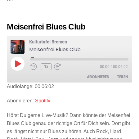
Meisenfrei Blues Club
Kulturtafel Bremen
Meisenfrei Blues Club
Play
1x
00:00
/
00:06:02
Episode
ABONNIEREN
TEILEN
Audiolänge: 00:06:02
TEILEN
Spotify
Abonnieren:
Spotify
RSS FEED
LINK
Hörst Du gerne Live-Musik? Dann könnte der Meisenfrei
Blues Club genau der richtige Ort für Dich sein. Dort gibt
es längst nicht nur Blues zu hören. Auch Rock, Hard