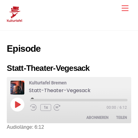
Skip
Men
to
content
Episode
Statt-Theater-Vegesack
Kulturtafel Bremen
Statt-Theater-Vegesack
Play
1x
00:00
/
6:12
Episode
ABONNIEREN
TEILEN
Audiolänge: 6:12
TEILEN
Spotify