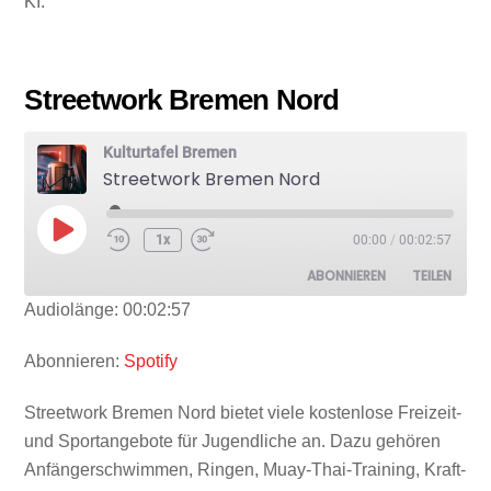
KI.
Streetwork Bremen Nord
Kulturtafel Bremen
Streetwork Bremen Nord
Play
1x
00:00
/
00:02:57
Episode
ABONNIEREN
TEILEN
Audiolänge: 00:02:57
TEILEN
Spotify
Abonnieren:
Spotify
RSS FEED
LINK
Streetwork Bremen Nord bietet viele kostenlose Freizeit-
und Sportangebote für Jugendliche an. Dazu gehören
Anfängerschwimmen, Ringen, Muay-Thai-Training, Kraft-