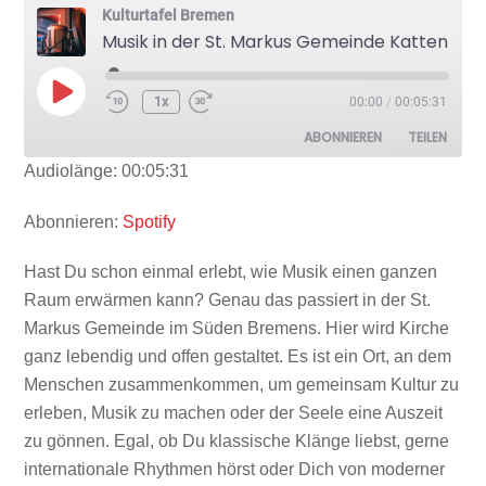
Kulturtafel Bremen
Musik in der St. Markus Gemeinde Kattenturm
Play
1x
00:00
/
00:05:31
Episode
ABONNIEREN
TEILEN
Audiolänge: 00:05:31
TEILEN
Spotify
Abonnieren:
Spotify
RSS FEED
LINK
Hast Du schon einmal erlebt, wie Musik einen ganzen
Raum erwärmen kann? Genau das passiert in der St.
Markus Gemeinde im Süden Bremens. Hier wird Kirche
ganz lebendig und offen gestaltet. Es ist ein Ort, an dem
Menschen zusammenkommen, um gemeinsam Kultur zu
EMBED
erleben, Musik zu machen oder der Seele eine Auszeit
zu gönnen. Egal, ob Du klassische Klänge liebst, gerne
internationale Rhythmen hörst oder Dich von moderner