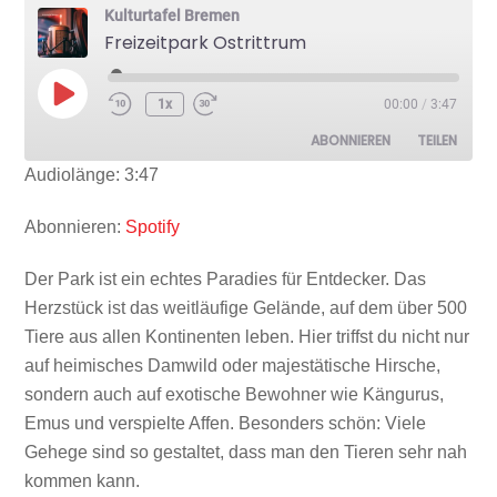
Kulturtafel Bremen
Freizeitpark Ostrittrum
Play
1x
00:00
/
3:47
Episode
ABONNIEREN
TEILEN
Audiolänge: 3:47
TEILEN
Spotify
Abonnieren:
Spotify
RSS FEED
LINK
Der Park ist ein echtes Paradies für Entdecker. Das
Herzstück ist das weitläufige Gelände, auf dem über 500
Tiere aus allen Kontinenten leben. Hier triffst du nicht nur
auf heimisches Damwild oder majestätische Hirsche,
sondern auch auf exotische Bewohner wie Kängurus,
EMBED
Emus und verspielte Affen. Besonders schön: Viele
Gehege sind so gestaltet, dass man den Tieren sehr nah
kommen kann.