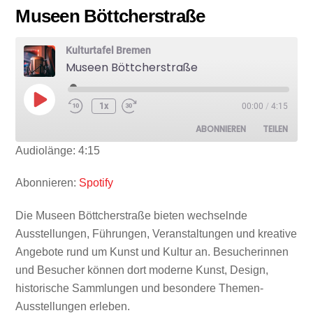
Museen Böttcherstraße
Kulturtafel Bremen
Museen Böttcherstraße
Play
1x
00:00
/
4:15
Episode
ABONNIEREN
TEILEN
Audiolänge: 4:15
TEILEN
Spotify
Abonnieren:
Spotify
RSS FEED
LINK
Die Museen Böttcherstraße bieten wechselnde
Ausstellungen, Führungen, Veranstaltungen und kreative
Angebote rund um Kunst und Kultur an. Besucherinnen
und Besucher können dort moderne Kunst, Design,
historische Sammlungen und besondere Themen-
EMBED
Ausstellungen erleben.