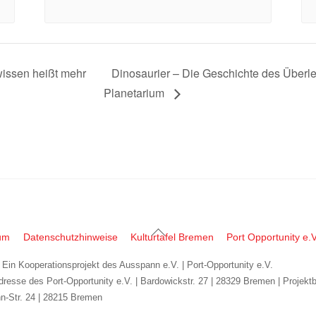
wissen heißt mehr
Dinosaurier – Die Geschichte des Überl
Planetarium
Back
um
Datenschutzhinweise
Kulturtafel Bremen
Port Opportunity e.V
To
| Ein Kooperationsprojekt des Ausspann e.V. | Port-Opportunity e.V.
Top
dresse des Port-Opportunity e.V. | Bardowickstr. 27 | 28329 Bremen | Projekt
n-Str. 24 | 28215 Bremen