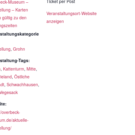
Ticket per Post
beck-Museum –
ellung – Karten
Veranstaltungsort-Website
h gültig zu den
anzeigen
ngszeiten
staltungskategorie
ellung
,
Grohn
staltung-Tags:
n
,
Kattenturm
,
Mitte
,
ieland
,
Östliche
adt
,
Schwachhausen
,
Vegesack
te:
//overbeck-
m.de/aktuelle-
llung/