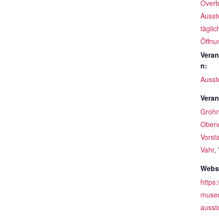
Over
Ausst
täglic
Öffnu
Veran
n:
Ausst
Veran
Groh
Oberv
Vorst
Vahr
,
Websi
https:
museu
ausste