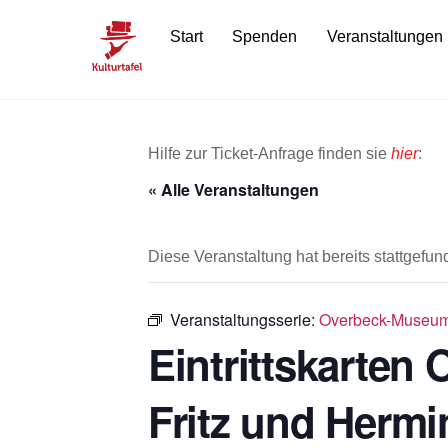
Skip
Start
Spenden
Veranstaltungen
to
content
Hilfe zur Ticket-Anfrage finden sie
hier
:
« Alle Veranstaltungen
Diese Veranstaltung hat bereits stattgefun
Veranstaltungsserie:
Overbeck-Museum –
Eintrittskarte
Fritz und Hermi