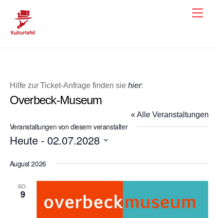
Skip
Men
to
content
Hilfe zur Ticket-Anfrage finden sie
hier
:
Overbeck-Museum
« Alle Veranstaltungen
Veranstaltungen von diesem veranstalter
Heute
 - 
02.07.2028
D
August 2026
a
t
SO.
u
9
m
w