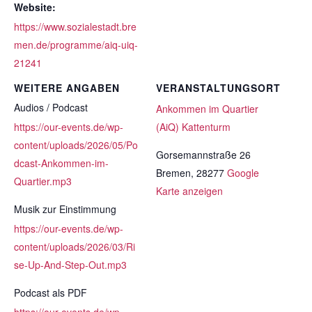
Website:
https://www.sozialestadt.bre
men.de/programme/aiq-uiq-
21241
WEITERE ANGABEN
VERANSTALTUNGSORT
Audios / Podcast
Ankommen im Quartier
https://our-events.de/wp-
(AiQ) Kattenturm
content/uploads/2026/05/Po
Gorsemannstraße 26
dcast-Ankommen-im-
Bremen
,
28277
Google
Quartier.mp3
Karte anzeigen
Musik zur Einstimmung
https://our-events.de/wp-
content/uploads/2026/03/Ri
se-Up-And-Step-Out.mp3
Podcast als PDF