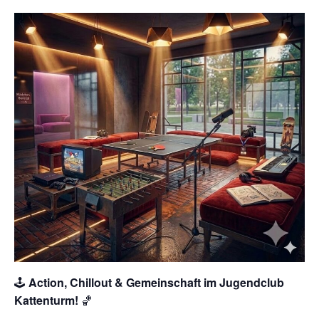
🕹️
Action, Chillout & Gemeinschaft im Jugendclub
Kattenturm!
🏀