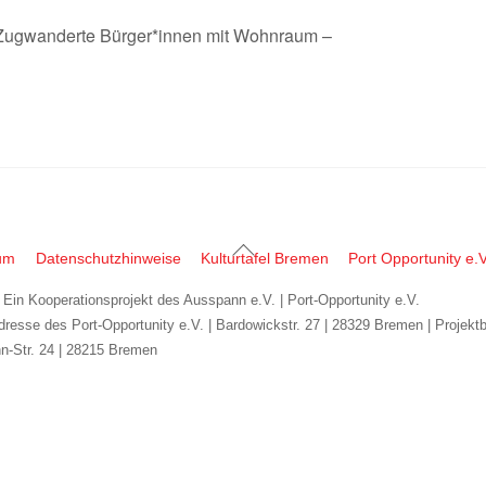
 Zugwanderte Bürger*innen mit Wohnraum –
Back
um
Datenschutzhinweise
Kulturtafel Bremen
Port Opportunity e.V
To
| Ein Kooperationsprojekt des Ausspann e.V. | Port-Opportunity e.V.
Top
dresse des Port-Opportunity e.V. | Bardowickstr. 27 | 28329 Bremen | Projekt
n-Str. 24 | 28215 Bremen