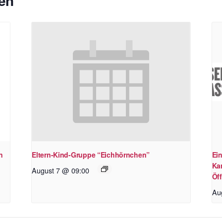
en
n
Eltern-Kind-Gruppe “Eichhörnchen”
Ein
Kar
August 7 @ 09:00
Öff
Au