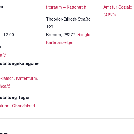
m:
freiraum – Kattentreff
Amt für Soziale
(AfSD)
Theodor-Billroth-Straße
129
 - 12:00
Bremen
,
28277
Google
Karte anzeigen
n:
Café
staltungskategorie
eklatsch
,
Kattenturm
,
hcafé
staltung-Tags:
nturm
,
Obervieland