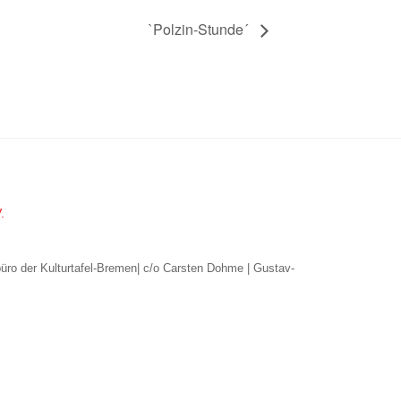
`Polzin-Stunde´
.
büro der Kulturtafel-Bremen| c/o Carsten Dohme | Gustav-