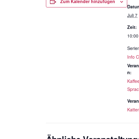
Zum Kalender hinzufügen
Datu
Juli 7
Zeit:
10:00
Serie
Info 
Veran
n:
Kaffe
Sprac
Veran
Katte