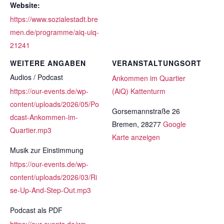
Website:
https://www.sozialestadt.bre
men.de/programme/aiq-uiq-
21241
WEITERE ANGABEN
VERANSTALTUNGSORT
Audios / Podcast
Ankommen im Quartier
https://our-events.de/wp-
(AiQ) Kattenturm
content/uploads/2026/05/Po
Gorsemannstraße 26
dcast-Ankommen-im-
Bremen
,
28277
Google
Quartier.mp3
Karte anzeigen
Musik zur Einstimmung
https://our-events.de/wp-
content/uploads/2026/03/Ri
se-Up-And-Step-Out.mp3
Podcast als PDF