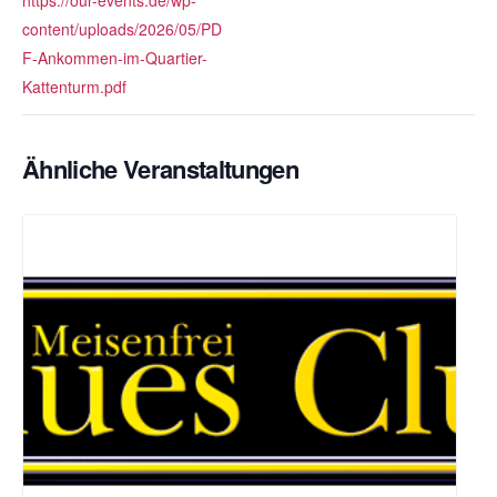
https://our-events.de/wp-
content/uploads/2026/05/PD
F-Ankommen-im-Quartier-
Kattenturm.pdf
Ähnliche Veranstaltungen