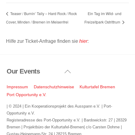
Teaser / Burnin’ Tally – Hard Rock / Rock
Ein Tag im Wild- und
Cover, Minden / Bremen im Meisenfrei
Freizeitpark Ostrittrum
Hilfe zur Ticket-Anfrage finden sie
hier
:
Our Events
Back
To
Top
Impressum
Datenschutzhinweise
Kulturtafel Bremen
Port Opportunity e.V.
| © 2024 | Ein Kooperationsprojekt des Ausspann e.V. | Port-
Opportunity e.V.
Registeradresse des Port-Opportunity e.V. | Bardowickstr. 27 | 28329
Bremen | Projektbüro der Kulturtafel-Bremen| c/o Carsten Dohme |
Gustav-Heinemann-Str. 24 | 28215 Bremen