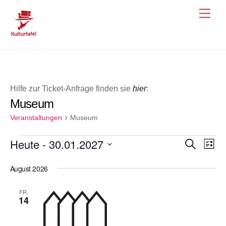
Skip
Men
to
content
Hilfe zur Ticket-Anfrage finden sie
hier
:
Museum
Veranstaltungen
Museum
Veranstaltungen
Heute
 - 
30.01.2027
Veranst
Ver
S
L
u
i
Ans
D
Suche
c
s
August 2026
h
a
Nav
und
t
e
e
t
Ansicht
FR.
u
14
Navigat
m
w