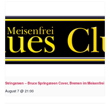
Stringsteen – Bruce Springsteen Cover, Bremen im Meisenfrei
August 7 @ 21:00