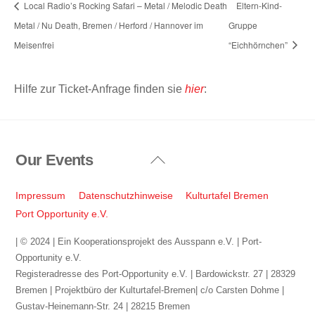
Local Radio’s Rocking Safari – Metal / Melodic Death
Eltern-Kind-
Metal / Nu Death, Bremen / Herford / Hannover im
Gruppe
Meisenfrei
“Eichhörnchen”
Hilfe zur Ticket-Anfrage finden sie
hier
:
Our Events
Back
To
Top
Impressum
Datenschutzhinweise
Kulturtafel Bremen
Port Opportunity e.V.
| © 2024 | Ein Kooperationsprojekt des Ausspann e.V. | Port-
Opportunity e.V.
Registeradresse des Port-Opportunity e.V. | Bardowickstr. 27 | 28329
Bremen | Projektbüro der Kulturtafel-Bremen| c/o Carsten Dohme |
Gustav-Heinemann-Str. 24 | 28215 Bremen