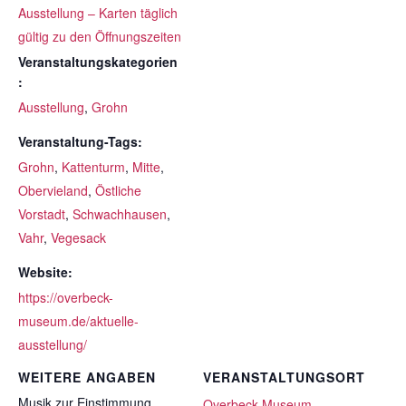
Ausstellung – Karten täglich
gültig zu den Öffnungszeiten
Veranstaltungskategorien
:
Ausstellung
,
Grohn
Veranstaltung-Tags:
Grohn
,
Kattenturm
,
Mitte
,
Obervieland
,
Östliche
Vorstadt
,
Schwachhausen
,
Vahr
,
Vegesack
Website:
https://overbeck-
museum.de/aktuelle-
ausstellung/
WEITERE ANGABEN
VERANSTALTUNGSORT
Musik zur Einstimmung
Overbeck Museum