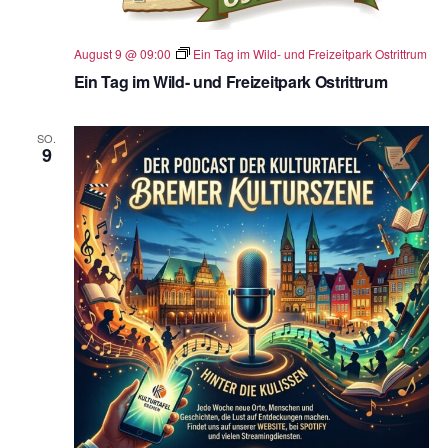
n
.
August 9 @ 09:00
Ein Tag im Wild- und Freizeitpark Ostrittrum
Ein Tag im Wild- und Freizeitpark Ostrittrum
SO.
9