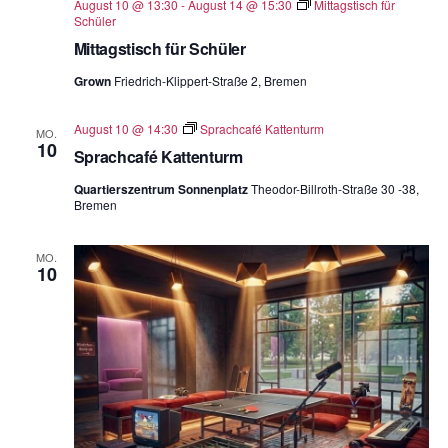
August 10 @ 13:30
-
August 14 @ 15:30
Mittagstisch für
Schüler
Mittagstisch für Schüler
Grown
Friedrich-Klippert-Straße 2, Bremen
August 10 @ 14:30
Sprachcafé Kattenturm
MO.
10
Sprachcafé Kattenturm
Quartierszentrum Sonnenplatz
Theodor-Billroth-Straße 30 -38,
Bremen
MO.
10