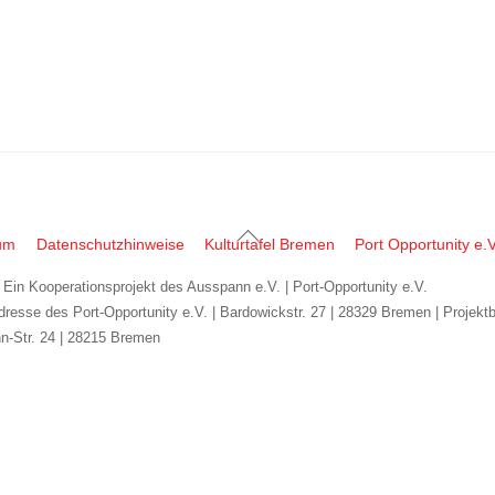
Back
um
Datenschutzhinweise
Kulturtafel Bremen
Port Opportunity e.V
To
| Ein Kooperationsprojekt des Ausspann e.V. | Port-Opportunity e.V.
Top
dresse des Port-Opportunity e.V. | Bardowickstr. 27 | 28329 Bremen | Projekt
n-Str. 24 | 28215 Bremen