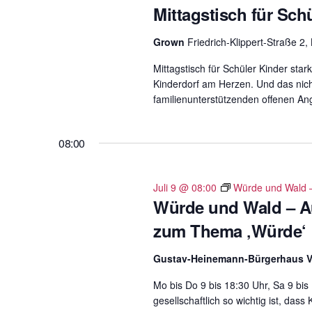
ü
Mittagstisch für Sch
w
s
ä
Grown
Friedrich-Klippert-Straße 2
s
h
e
Mittagstisch für Schüler Kinder st
l
l
Kinderdorf am Herzen. Und das nic
e
w
familienunterstützenden offenen An
n
o
.
r
08:00
t
e
i
Juli 9 @ 08:00
Würde und Wald –
Würde und Wald – Au
n
g
zum Thema ‚Würde‘
e
Gustav-Heinemann-Bürgerhaus 
b
e
Mo bis Do 9 bis 18:30 Uhr, Sa 9 bis 
n
gesellschaftlich so wichtig ist, dass