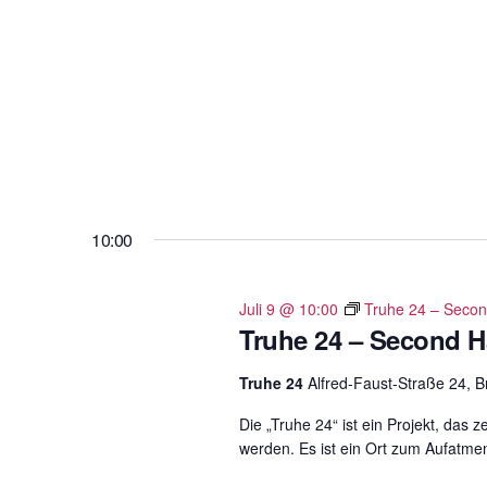
l
t
u
n
g
e
n
S
10:00
c
h
l
Juli 9 @ 10:00
Truhe 24 – Secon
Truhe 24 – Second H
ü
s
Truhe 24
Alfred-Faust-Straße 24, 
s
e
Die „Truhe 24“ ist ein Projekt, das
werden. Es ist ein Ort zum Aufatme
l
w