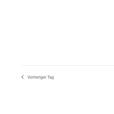
o
r
t
.
Vorheriger Tag