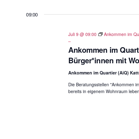
.
S
09:00
u
c
h
Juli 9 @ 09:00
Ankommen im Quar
–
e
Ankommen im Quarti
n
a
Bürger*innen mit W
c
Ankommen im Quartier (AiQ) Kat
h
V
Die Beratungsstellen "Ankommen im 
e
bereits in eigenem Wohnraum lebe
r
a
n
s
t
a