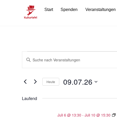
Skip
Start
Spenden
Veranstaltungen
to
content
Veranstaltunge
Veranstaltungen
B
i
Suche
für
t
t
09.07.26
und
Heute
e
09.07.26
D
Ansichten,
S
a
Laufend
c
t
Navigation
h
u
l
Juli 6 @ 13:30
-
Juli 10 @ 15:30
m