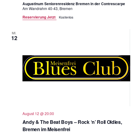
Augustinum Seniorenresidenz Bremen in der Contrescarpe
ä
Am Wandrahm 40-43, Bremen
h
Reservierung Jetzt
Kostenlos
l
e
MI.
12
n
.
August 12 @ 20:00
Andy & The Beat Boys – Rock ‘n’ Roll Oldies,
Bremen im Meisenfrei