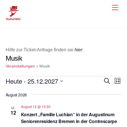
Skip
Men
to
content
Hilfe zur Ticket-Anfrage finden sie
hier
:
Musik
Veranstaltungen
Musik
Veranstaltungen
Heute
 - 
25.12.2027
Veranst
Ver
S
L
u
i
Ans
D
Suche
c
s
August 2026
h
a
Nav
und
t
e
e
t
August 12 @ 15:30
Ansicht
MI.
u
12
Konzert „Familie Luchian“ in der Augustinum
Navigat
m
Seniorenresidenz Bremen in der Contrescarpe
w