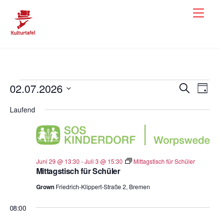
Skip
Men
to
content
Veranstaltungen
02.07.2026
Veranst
Ver
S
T
u
a
Ans
D
für
Suche
c
Laufend
g
h
a
Nav
und
02.07.26
e
t
Ansicht
u
Navigat
m
Juni 29 @ 13:30
-
Juli 3 @ 15:30
Mittagstisch für Schüler
w
Mittagstisch für Schüler
ä
Grown
Friedrich-Klippert-Straße 2, Bremen
h
l
08:00
e