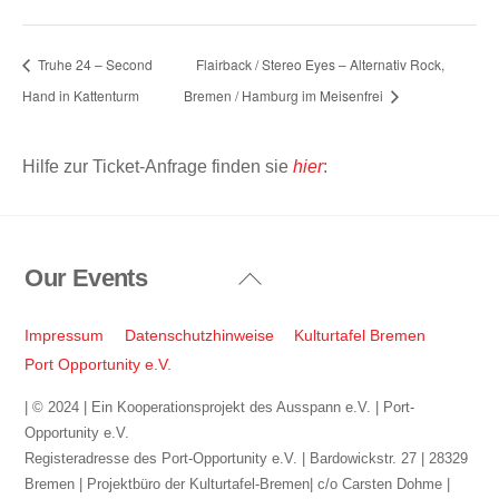
Truhe 24 – Second
Flairback / Stereo Eyes – Alternativ Rock,
Hand in Kattenturm
Bremen / Hamburg im Meisenfrei
Hilfe zur Ticket-Anfrage finden sie
hier
:
Our Events
Back
To
Top
Impressum
Datenschutzhinweise
Kulturtafel Bremen
Port Opportunity e.V.
| © 2024 | Ein Kooperationsprojekt des Ausspann e.V. | Port-
Opportunity e.V.
Registeradresse des Port-Opportunity e.V. | Bardowickstr. 27 | 28329
Bremen | Projektbüro der Kulturtafel-Bremen| c/o Carsten Dohme |