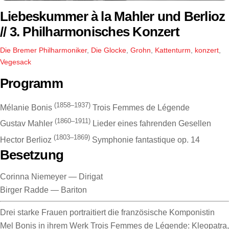
Liebeskummer à la Mahler und Berlioz
// 3. Philharmonisches Konzert
Die Bremer Philharmoniker
,
Die Glocke
,
Grohn
,
Kattenturm
,
konzert
,
Vegesack
Programm
(1858–1937)
Mélanie Bonis
Trois Femmes de Légende
(1860–1911)
Gustav Mahler
Lieder eines fahrenden Gesellen
(1803–1869)
Hector Berlioz
Symphonie fantastique op. 14
Besetzung
Corinna Niemeyer
—
Dirigat
Birger Radde
—
Bariton
Drei starke Frauen portraitiert die französische Komponistin
Mel Bonis in ihrem Werk Trois Femmes de Légende: Kleopatra,