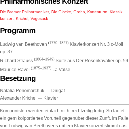
Philharmonisches Konzert
Die Bremer Philharmoniker
,
Die Glocke
,
Grohn
,
Kattenturm
,
Klassik
,
konzert
,
Krichel
,
Vegesack
Programm
(1770–1827)
Ludwig van Beethoven
Klavierkonzert Nr. 3 c-Moll
op. 37
(1864–1949)
Richard Strauss
Suite aus Der Rosenkavalier op. 59
(1875–1937)
Maurice Ravel
La Valse
Besetzung
Natalia Ponomarchuk
—
Dirigat
Alexander Krichel
—
Klavier
Komponisten werden einfach nicht rechtzeitig fertig. So lautet
ein gern kolportiertes Vorurteil gegenüber dieser Zunft. Im Falle
von Ludwig van Beethovens drittem Klavierkonzert stimmt das