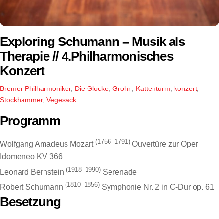
Exploring Schumann – Musik als
Therapie // 4.Philharmonisches
Konzert
Bremer Philharmoniker
,
Die Glocke
,
Grohn
,
Kattenturm
,
konzert
,
Stockhammer
,
Vegesack
Programm
(1756–1791)
Wolfgang Amadeus Mozart
Ouvertüre zur Oper
Idomeneo KV 366
(1918–1990)
Leonard Bernstein
Serenade
(1810–1856)
Robert Schumann
Symphonie Nr. 2 in C-Dur op. 61
Besetzung