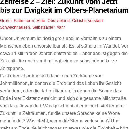
Zeitreise 2 – Ziel: Zukunft Vom Jetzt
bis zur Ewigkeit im Olbers-Planetarium
Grohn
,
Kattenturm
,
Mitte
,
Obervieland
,
Östliche Vorstadt
,
Schwachhausen
,
Selbstzahler
,
Vahr
Unser Universum ist riesig groß und im Verhältnis zu einem
Menschenleben unvorstellbar alt. Es ist ständig im Wandel. Vor
etwa 14 Milliarden Jahren entstand es – aber das ist gegen die
Zukunft, die noch vor ihm liegt, eine verschwindend kurze
Zeitspanne.
Fast überschaubar sind dabei noch Zeiträume von
Jahrmillionen, in denen die Erde und das Leben ihr Gesicht
verändern, oder die Jahrmilliarden, in denen die Sonne das
Ende ihrer Existenz erreicht und sich die gesamte Milchstraße
spektakulär wandelt. Was geschieht aber in noch viel fernerer
Zukunft, in Zeiträumen, für die unsere Sprache keine Worte
mehr findet? Was bleibt, wenn die Sterne verlöschen? Und
steht am Ende vielleicht sogar so etwas wie die Ewigkeit – hört