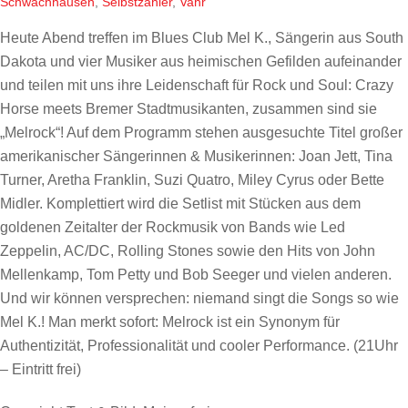
Schwachhausen
,
Selbstzahler
,
Vahr
Heute Abend treffen im Blues Club Mel K., Sängerin aus South
Dakota und vier Musiker aus heimischen Gefilden aufeinander
und teilen mit uns ihre Leidenschaft für Rock und Soul: Crazy
Horse meets Bremer Stadtmusikanten, zusammen sind sie
„Melrock“! Auf dem Programm stehen ausgesuchte Titel großer
amerikanischer Sängerinnen & Musikerinnen: Joan Jett, Tina
Turner, Aretha Franklin, Suzi Quatro, Miley Cyrus oder Bette
Midler. Komplettiert wird die Setlist mit Stücken aus dem
goldenen Zeitalter der Rockmusik von Bands wie Led
Zeppelin, AC/DC, Rolling Stones sowie den Hits von John
Mellenkamp, Tom Petty und Bob Seeger und vielen anderen.
Und wir können versprechen: niemand singt die Songs so wie
Mel K.! Man merkt sofort: Melrock ist ein Synonym für
Authentizität, Professionalität und cooler Performance. (21Uhr
– Eintritt frei)