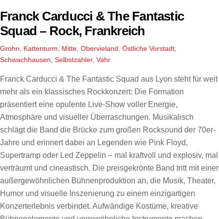
Franck Carducci & The Fantastic
Squad – Rock, Frankreich
Grohn
,
Kattenturm
,
Mitte
,
Obervieland
,
Östliche Vorstadt
,
Schwachhausen
,
Selbstzahler
,
Vahr
Franck Carducci & The Fantastic Squad aus Lyon steht für weit
mehr als ein klassisches Rockkonzert: Die Formation
präsentiert eine opulente Live-Show voller Energie,
Atmosphäre und visueller Überraschungen. Musikalisch
schlägt die Band die Brücke zum großen Rocksound der 70er-
Jahre und erinnert dabei an Legenden wie Pink Floyd,
Supertramp oder Led Zeppelin – mal kraftvoll und explosiv, mal
verträumt und cineastisch. Die preisgekrönte Band tritt mit einer
außergewöhnlichen Bühnenproduktion an, die Musik, Theater,
Humor und visuelle Inszenierung zu einem einzigartigen
Konzerterlebnis verbindet. Aufwändige Kostüme, kreative
Bühnenelemente und ungewöhnliche Instrumente machen