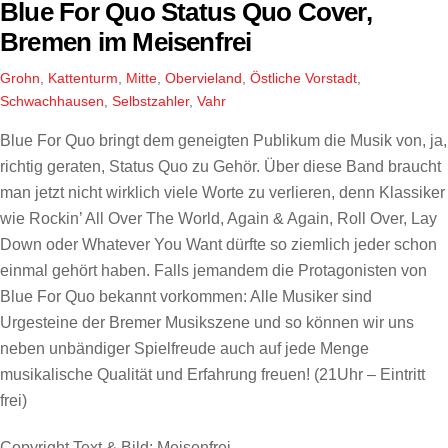
Blue For Quo Status Quo Cover,
Bremen im Meisenfrei
Grohn
,
Kattenturm
,
Mitte
,
Obervieland
,
Östliche Vorstadt
,
Schwachhausen
,
Selbstzahler
,
Vahr
Blue For Quo bringt dem geneigten Publikum die Musik von, ja,
richtig geraten, Status Quo zu Gehör. Über diese Band braucht
man jetzt nicht wirklich viele Worte zu verlieren, denn Klassiker
wie Rockin’ All Over The World, Again & Again, Roll Over, Lay
Down oder Whatever You Want dürfte so ziemlich jeder schon
einmal gehört haben. Falls jemandem die Protagonisten von
Blue For Quo bekannt vorkommen: Alle Musiker sind
Urgesteine der Bremer Musikszene und so können wir uns
neben unbändiger Spielfreude auch auf jede Menge
musikalische Qualität und Erfahrung freuen! (21Uhr – Eintritt
frei)
Copyright Text & Bild: Meisenfrei