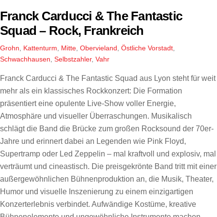
Franck Carducci & The Fantastic
Squad – Rock, Frankreich
Grohn
,
Kattenturm
,
Mitte
,
Obervieland
,
Östliche Vorstadt
,
Schwachhausen
,
Selbstzahler
,
Vahr
Franck Carducci & The Fantastic Squad aus Lyon steht für weit
mehr als ein klassisches Rockkonzert: Die Formation
präsentiert eine opulente Live-Show voller Energie,
Atmosphäre und visueller Überraschungen. Musikalisch
schlägt die Band die Brücke zum großen Rocksound der 70er-
Jahre und erinnert dabei an Legenden wie Pink Floyd,
Supertramp oder Led Zeppelin – mal kraftvoll und explosiv, mal
verträumt und cineastisch. Die preisgekrönte Band tritt mit einer
außergewöhnlichen Bühnenproduktion an, die Musik, Theater,
Humor und visuelle Inszenierung zu einem einzigartigen
Konzerterlebnis verbindet. Aufwändige Kostüme, kreative
Bühnenelemente und ungewöhnliche Instrumente machen