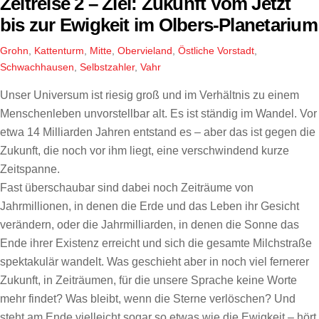
Zeitreise 2 – Ziel: Zukunft Vom Jetzt
bis zur Ewigkeit im Olbers-Planetarium
Grohn
,
Kattenturm
,
Mitte
,
Obervieland
,
Östliche Vorstadt
,
Schwachhausen
,
Selbstzahler
,
Vahr
Unser Universum ist riesig groß und im Verhältnis zu einem
Menschenleben unvorstellbar alt. Es ist ständig im Wandel. Vor
etwa 14 Milliarden Jahren entstand es – aber das ist gegen die
Zukunft, die noch vor ihm liegt, eine verschwindend kurze
Zeitspanne.
Fast überschaubar sind dabei noch Zeiträume von
Jahrmillionen, in denen die Erde und das Leben ihr Gesicht
verändern, oder die Jahrmilliarden, in denen die Sonne das
Ende ihrer Existenz erreicht und sich die gesamte Milchstraße
spektakulär wandelt. Was geschieht aber in noch viel fernerer
Zukunft, in Zeiträumen, für die unsere Sprache keine Worte
mehr findet? Was bleibt, wenn die Sterne verlöschen? Und
steht am Ende vielleicht sogar so etwas wie die Ewigkeit – hört