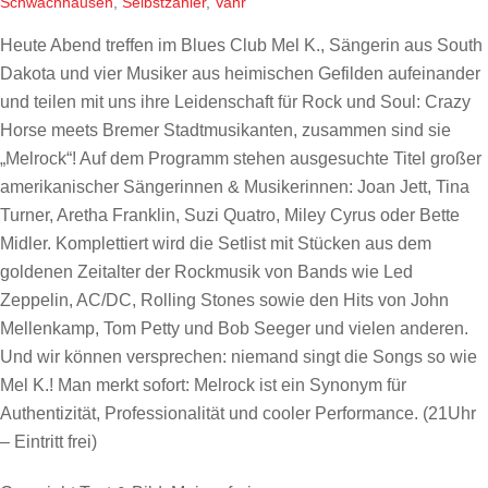
Schwachhausen
,
Selbstzahler
,
Vahr
Heute Abend treffen im Blues Club Mel K., Sängerin aus South
Dakota und vier Musiker aus heimischen Gefilden aufeinander
und teilen mit uns ihre Leidenschaft für Rock und Soul: Crazy
Horse meets Bremer Stadtmusikanten, zusammen sind sie
„Melrock“! Auf dem Programm stehen ausgesuchte Titel großer
amerikanischer Sängerinnen & Musikerinnen: Joan Jett, Tina
Turner, Aretha Franklin, Suzi Quatro, Miley Cyrus oder Bette
Midler. Komplettiert wird die Setlist mit Stücken aus dem
goldenen Zeitalter der Rockmusik von Bands wie Led
Zeppelin, AC/DC, Rolling Stones sowie den Hits von John
Mellenkamp, Tom Petty und Bob Seeger und vielen anderen.
Und wir können versprechen: niemand singt die Songs so wie
Mel K.! Man merkt sofort: Melrock ist ein Synonym für
Authentizität, Professionalität und cooler Performance. (21Uhr
– Eintritt frei)