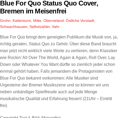
Blue For Quo Status Quo Cover,
Bremen im Meisenfrei
Grohn
,
Kattenturm
,
Mitte
,
Obervieland
,
Östliche Vorstadt
,
Schwachhausen
,
Selbstzahler
,
Vahr
Blue For Quo bringt dem geneigten Publikum die Musik von, ja,
richtig geraten, Status Quo zu Gehör. Über diese Band braucht
man jetzt nicht wirklich viele Worte zu verlieren, denn Klassiker
wie Rockin’ All Over The World, Again & Again, Roll Over, Lay
Down oder Whatever You Want dürfte so ziemlich jeder schon
einmal gehört haben. Falls jemandem die Protagonisten von
Blue For Quo bekannt vorkommen: Alle Musiker sind
Urgesteine der Bremer Musikszene und so können wir uns
neben unbändiger Spielfreude auch auf jede Menge
musikalische Qualität und Erfahrung freuen! (21Uhr – Eintritt
frei)
Copyright Text & Bild: Meisenfrei