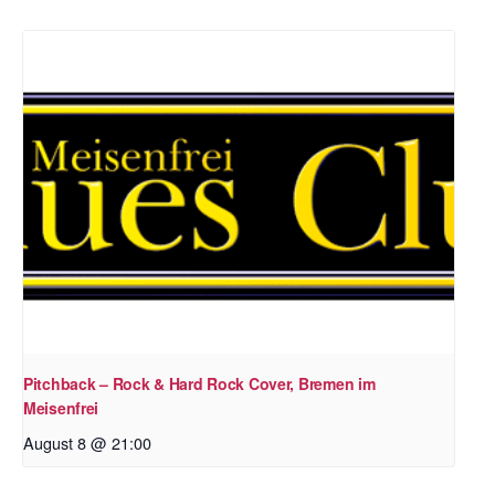
Pitchback – Rock & Hard Rock Cover, Bremen im
Meisenfrei
August 8 @ 21:00