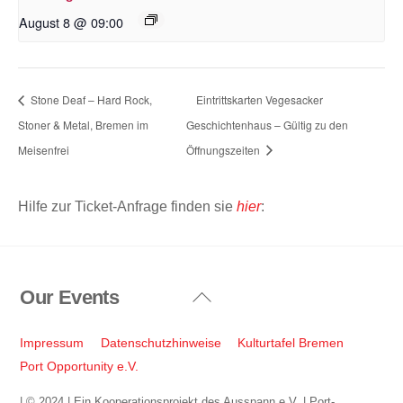
August 8 @ 09:00
Stone Deaf – Hard Rock,
Eintrittskarten Vegesacker
Stoner & Metal, Bremen im
Geschichtenhaus – Gültig zu den
Meisenfrei
Öffnungszeiten
Hilfe zur Ticket-Anfrage finden sie
hier
:
Our Events
Back
To
Top
Impressum
Datenschutzhinweise
Kulturtafel Bremen
Port Opportunity e.V.
| © 2024 | Ein Kooperationsprojekt des Ausspann e.V. | Port-