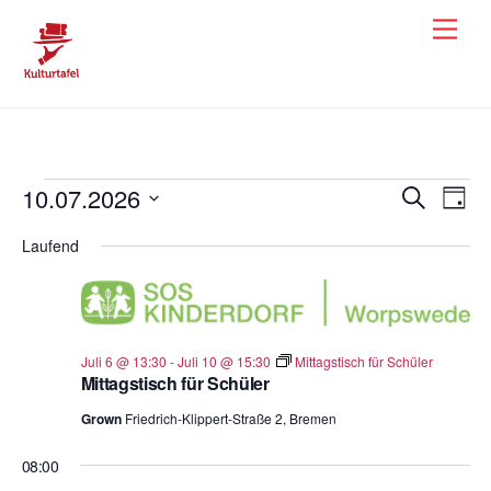
Skip
Men
to
content
Veranstaltungen
10.07.2026
Veranst
Ver
S
T
u
a
Ans
D
für
Suche
c
Laufend
g
h
a
Nav
und
10.07.26
e
t
Ansicht
u
Navigat
m
Juli 6 @ 13:30
-
Juli 10 @ 15:30
Mittagstisch für Schüler
w
Mittagstisch für Schüler
ä
Grown
Friedrich-Klippert-Straße 2, Bremen
h
l
08:00
e