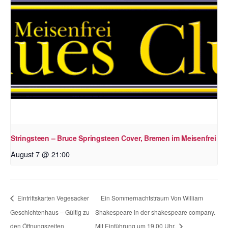
Stringsteen – Bruce Springsteen Cover, Bremen im Meisenfrei
August 7 @ 21:00
Eintrittskarten Vegesacker
Ein Sommernachtstraum Von William
Geschichtenhaus – Gültig zu
Shakespeare in der shakespeare company.
den Öffnungszeiten
Mit Einführung um 19.00 Uhr.