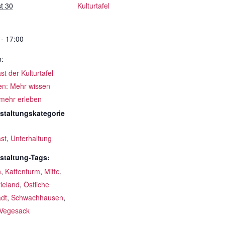
t 30
Kulturtafel
 - 17:00
n:
t der Kulturtafel
n: Mehr wissen
 mehr erleben
staltungskategorie
st
,
Unterhaltung
staltung-Tags:
n
,
Kattenturm
,
Mitte
,
ieland
,
Östliche
adt
,
Schwachhausen
,
Vegesack