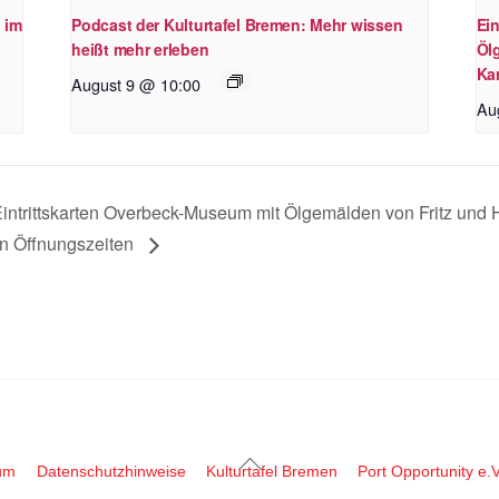
 im
Podcast der Kulturtafel Bremen: Mehr wissen
Ei
heißt mehr erleben
Öl
Kar
August 9 @ 10:00
Au
intrittskarten Overbeck-Museum mit Ölgemälden von Fritz und H
n Öffnungszeiten
Back
um
Datenschutzhinweise
Kulturtafel Bremen
Port Opportunity e.V
To