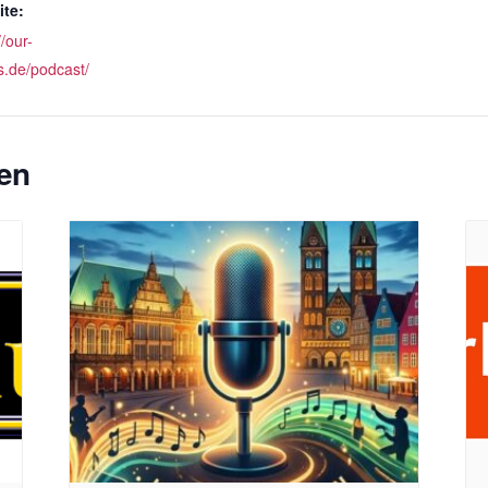
te:
//our-
s.de/podcast/
en