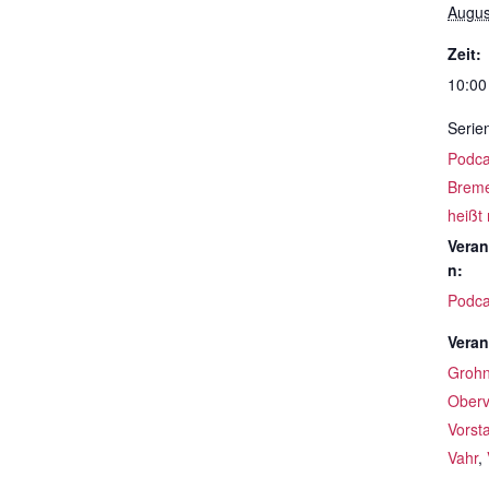
Augus
Zeit:
10:00
Serie
Podcas
Breme
heißt
Veran
n:
Podca
Veran
Groh
Oberv
Vorst
Vahr
,