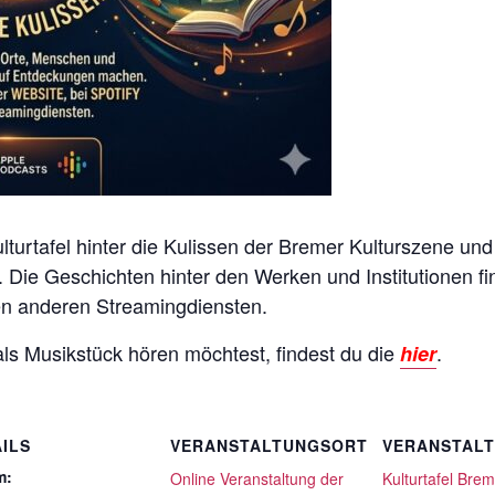
turtafel hinter die Kulissen der Bremer Kulturszene und 
ie Geschichten hinter den Werken und Institutionen fi
en anderen Streamingdiensten.
ls Musikstück hören möchtest, findest du die
.
hier
ILS
VERANSTALTUNGSORT
VERANSTAL
m:
Online Veranstaltung der
Kulturtafel Bre