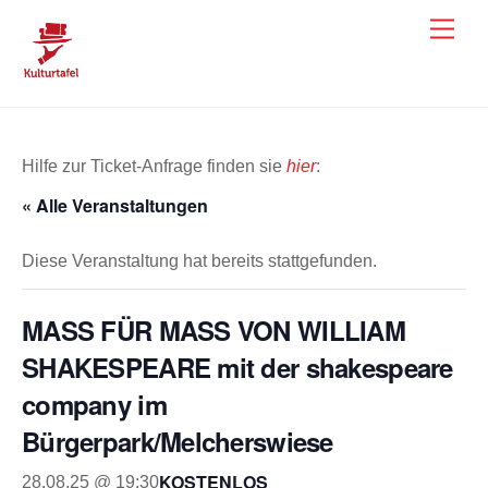
Skip
Men
to
content
Hilfe zur Ticket-Anfrage finden sie
hier
:
« Alle Veranstaltungen
Diese Veranstaltung hat bereits stattgefunden.
MASS FÜR MASS VON WILLIAM
SHAKESPEARE mit der shakespeare
company im
Bürgerpark/Melcherswiese
KOSTENLOS
28.08.25 @ 19:30