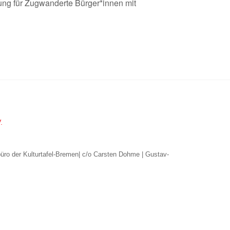
ng für Zugwanderte Bürger*innen mit
.
büro der Kulturtafel-Bremen| c/o Carsten Dohme | Gustav-