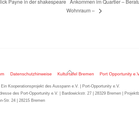
Nick Payne in der shakespeare
Ankommen im Quartier – Beratu
Wohnraum –
Back
um
Datenschutzhinweise
Kulturtafel Bremen
Port Opportunity e.V
To
| Ein Kooperationsprojekt des Ausspann e.V. | Port-Opportunity e.V.
Top
dresse des Port-Opportunity e.V. | Bardowickstr. 27 | 28329 Bremen | Projekt
n-Str. 24 | 28215 Bremen