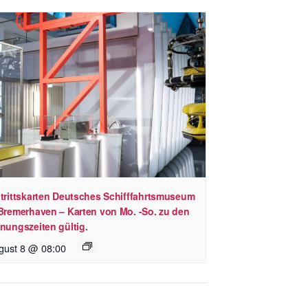
ntrittskarten Deutsches Schifffahrtsmuseum
 Bremerhaven – Karten von Mo. -So. zu den
nungszeiten gültig.
gust 8 @ 08:00