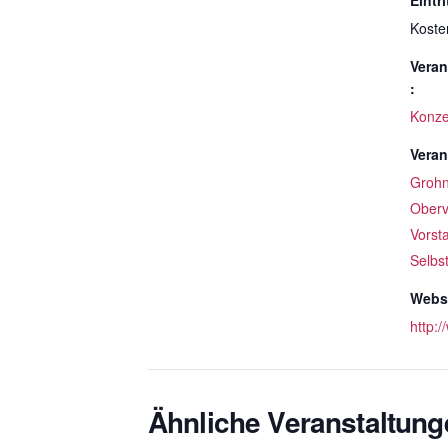
Eintri
Koste
Veran
:
Konze
Veran
Groh
Oberv
Vorst
Selbs
Websi
http:
Ähnliche Veranstaltung