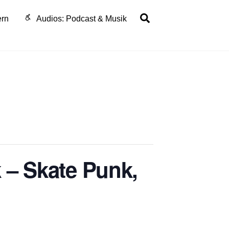
Search
ern
Audios: Podcast & Musik
k – Skate Punk,