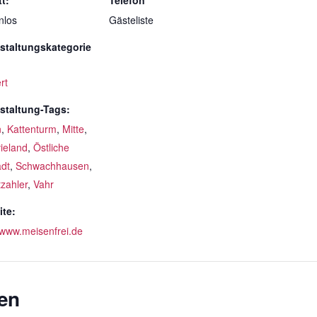
tt:
Telefon
nlos
Gästeliste
staltungskategorie
rt
staltung-Tags:
n
,
Kattenturm
,
Mitte
,
ieland
,
Östliche
adt
,
Schwachhausen
,
tzahler
,
Vahr
te:
//www.meisenfrei.de
en