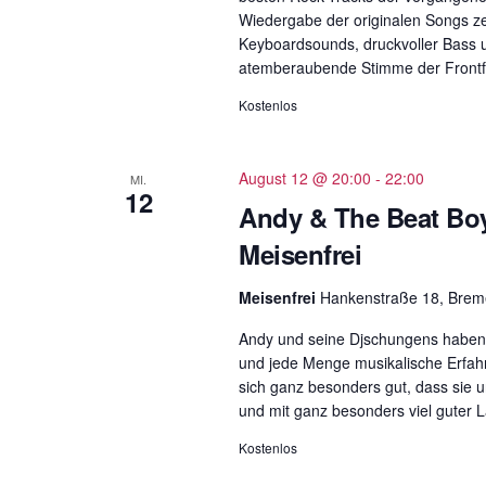
.
Wiedergabe der originalen Songs ze
Keyboardsounds, druckvoller Bass u
atemberaubende Stimme der Frontf
Kostenlos
August 12 @ 20:00
-
22:00
MI.
12
Andy & The Beat Boy
Meisenfrei
Meisenfrei
Hankenstraße 18, Bre
Andy und seine Djschungens haben s
und jede Menge musikalische Erfahru
sich ganz besonders gut, dass sie 
und mit ganz besonders viel guter
Kostenlos