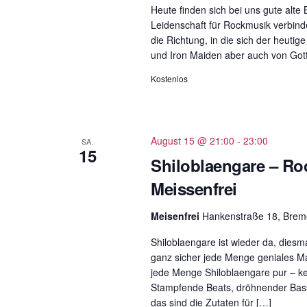
Heute finden sich bei uns gute alte
Leidenschaft für Rockmusik verbind
die Richtung, in die sich der heuti
und Iron Maiden aber auch von Gott
Kostenlos
August 15 @ 21:00
-
23:00
SA.
15
Shiloblaengare – Ro
Meissenfrei
Meisenfrei
Hankenstraße 18, Bre
Shiloblaengare ist wieder da, dies
ganz sicher jede Menge geniales Ma
jede Menge Shiloblaengare pur – kei
Stampfende Beats, dröhnender Bass
das sind die Zutaten für […]