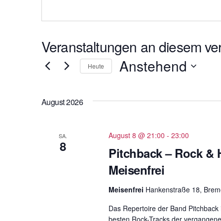
e
s
l
e
e
f
Veranstaltungen an diesem ver
o
n
Anstehend
Heute
D
a
August 2026
t
u
m
August 8 @ 21:00
-
23:00
SA.
8
w
Pitchback – Rock & 
ä
Meisenfrei
h
l
Meisenfrei
Hankenstraße 18, Bre
e
Das Repertoire der Band Pitchback 
n
besten Rock-Tracks der vergangene