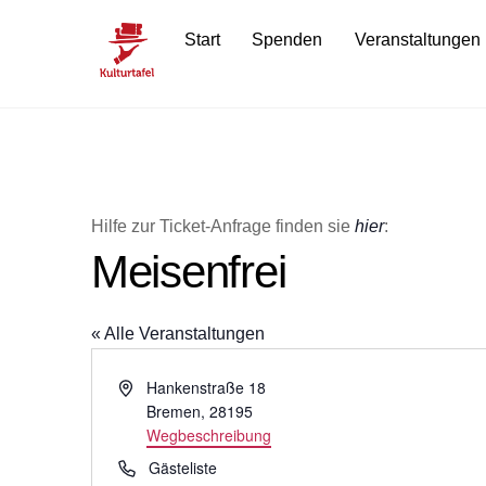
Skip
Start
Spenden
Veranstaltungen
to
content
Hilfe zur Ticket-Anfrage finden sie
hier
:
Meisenfrei
« Alle Veranstaltungen
A
Hankenstraße 18
d
Bremen
,
28195
r
Wegbeschreibung
e
T
Gästeliste
s