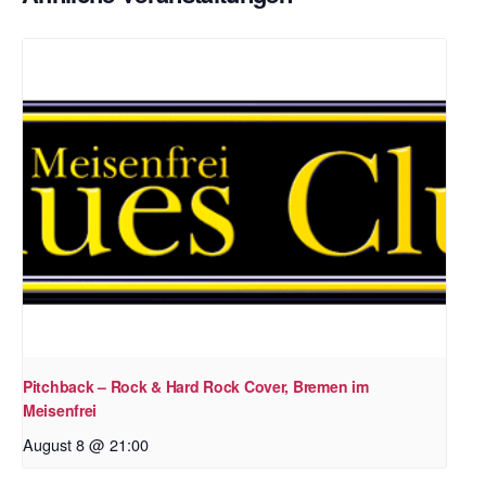
Pitchback – Rock & Hard Rock Cover, Bremen im
Meisenfrei
August 8 @ 21:00