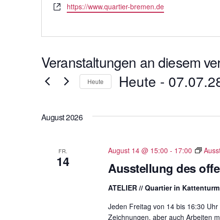
e
W
https://www.quartier-bremen.de
s
l
e
e
e
b
f
s
o
e
n
Veranstaltungen an diesem ver
i
t
Heute
 - 
07.07.2
e
Heute
D
a
August 2026
t
u
m
August 14 @ 15:00
-
17:00
Auss
FR.
14
w
Ausstellung des of
ä
h
ATELIER // Quartier in Kattentur
l
Jeden Freitag von 14 bis 16:30 Uhr 
e
Zeichnungen, aber auch Arbeiten mit