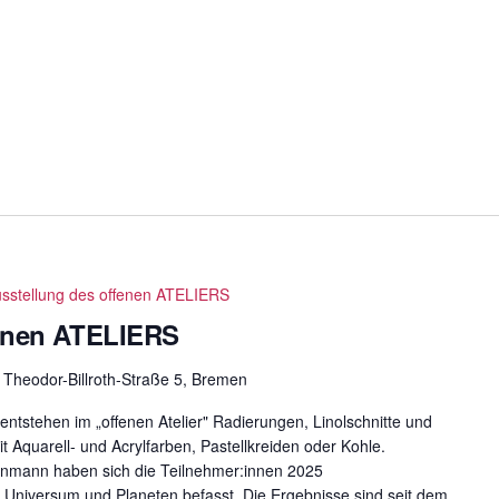
sstellung des offenen ATELIERS
fenen ATELIERS
m
Theodor-Billroth-Straße 5, Bremen
entstehen im „offenen Atelier" Radierungen, Linolschnitte und
 Aquarell- und Acrylfarben, Pastellkreiden oder Kohle.
einmann haben sich die Teilnehmer:innen 2025
niversum und Planeten befasst. Die Ergebnisse sind seit dem