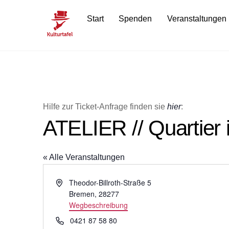
Skip
Start
Spenden
Veranstaltungen
to
content
Hilfe zur Ticket-Anfrage finden sie
hier
:
ATELIER // Quartier 
« Alle Veranstaltungen
A
Theodor-Billroth-Straße 5
d
Bremen
,
28277
r
Wegbeschreibung
e
T
0421 87 58 80
s