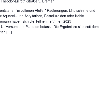
m
Theodor-Billroth-Straße 5, Bremen
entstehen im „offenen Atelier" Radierungen, Linolschnitte und
 Aquarell- und Acrylfarben, Pastellkreiden oder Kohle.
einmann haben sich die Teilnehmer:innen 2025
niversum und Planeten befasst. Die Ergebnisse sind seit dem
iten […]